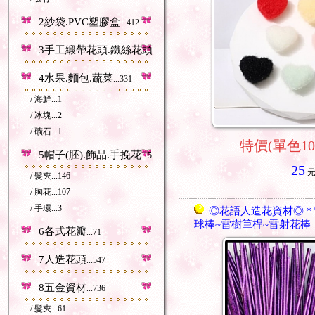
2紗袋.PVC塑膠盒
...412
3手工緞帶花頭.鐵絲花頭等
...212
4水果.麵包.蔬菜
...331
/ 海鮮
...1
/ 冰塊
...2
/ 礦石
...1
特價(單色10
5帽子(胚).飾品.手挽花
...518
25
/ 髮夾
...146
/ 胸花
...107
/ 手環
...3
◎花語人造花資材◎＊
球棒~雷樹筆桿~雷射花棒
6各式花瓣
...71
7人造花頭
...547
8五金資材
...736
/ 髮夾
...61