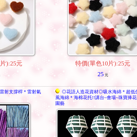
片):25元
特價(單色10片):25元
25
元
元
雷射支撐桿＊雷射氣
◎花語人造花資材◎吸水海綿＊超低
風海綿＊海棉花托!!講台~會場~珠寶捧花
園藝