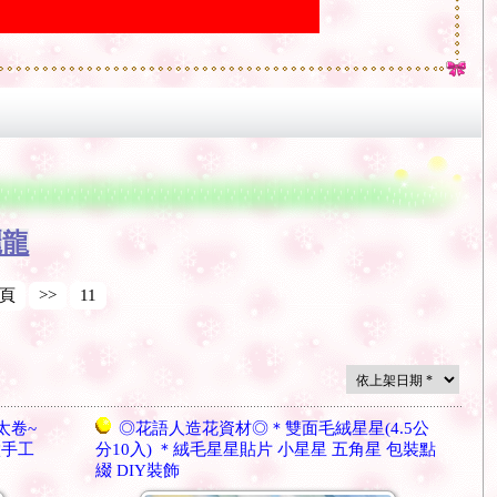
麗龍
頁
>>
11
太卷~
◎花語人造花資材◎＊雙面毛絨星星(4.5公
做手工
分10入) ＊絨毛星星貼片 小星星 五角星 包裝點
綴 DIY裝飾