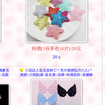
特價(1份單色10片):20元
20
元
價麥克
◎花語人造花資材◎＊亮片翅膀貼片(5入)＊
~花藝
翅膀~小熊點綴~簽名筆~花棒~布偶裝扮~喜糖棒