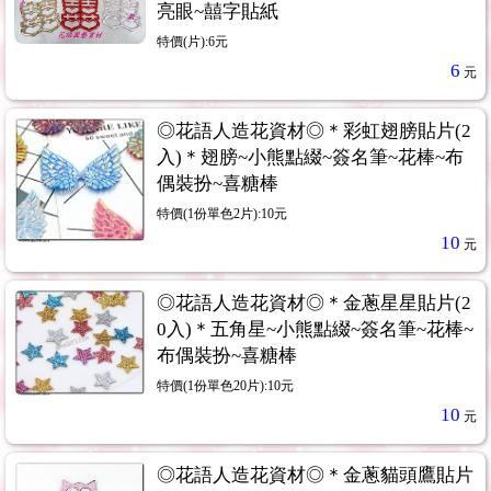
亮眼~囍字貼紙
特價(片):6元
6
元
◎花語人造花資材◎＊彩虹翅膀貼片(2
入)＊翅膀~小熊點綴~簽名筆~花棒~布
偶裝扮~喜糖棒
特價(1份單色2片):10元
10
元
◎花語人造花資材◎＊金蔥星星貼片(2
0入)＊五角星~小熊點綴~簽名筆~花棒~
布偶裝扮~喜糖棒
特價(1份單色20片):10元
10
元
◎花語人造花資材◎＊金蔥貓頭鷹貼片