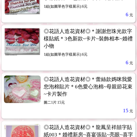
1組(如圖單色字樣展示):6元
6
元
◎花語人造花資材◎＊謝謝您珠光款字
樣貼紙＊3色新款~卡片~裝飾相本~婚禮
小物
1組(如圖單色字樣展示):6元
6
元
◎花語人造花資材◎＊蕾絲款媽咪我愛
您泡棉貼片＊6色愛心泡棉~母親節花束
~卡片製作
圖二1片:15元
15
元
◎花語人造花資材◎＊龍鳳呈祥囍字貼
紙003＊婚禮新房~喜宴張貼~亮眼~喜字