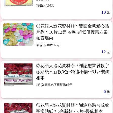
特價(片):10元
10
元
◎花語人造花資材◎＊雙面金蔥愛心貼
片列＊10片12元~6色~超低價優惠方案
如賣場內
單色1份10片:12元
12
元
◎花語人造花資材◎＊謝謝您雷射款字
樣貼紙＊新款3色~婚禮小物~卡片~裝飾
相本
1組(如圖單色字樣展示):6元
6
元
◎花語人造花資材◎＊謝謝您貼合成款
字樣貼紙＊5色新款~卡片~裝飾相本