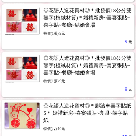
◎花語人造花資材◎＊批發價18公分雙
囍字(植絨材質)＊婚禮新房~喜宴張貼~
喜字貼~餐廳~結婚會場
特價(1張):9元
9
元
◎花語人造花資材◎＊批發價18公分雙
囍字(植絨材質)＊婚禮新房~喜宴張貼~
喜字貼~餐廳~結婚會場
特價(1張):9元
9
元
◎花語人造花資材◎＊腳踏車喜字貼紙
S＊ 婚禮新房~喜宴張貼~亮眼~囍字貼
紙
特價(片):10元