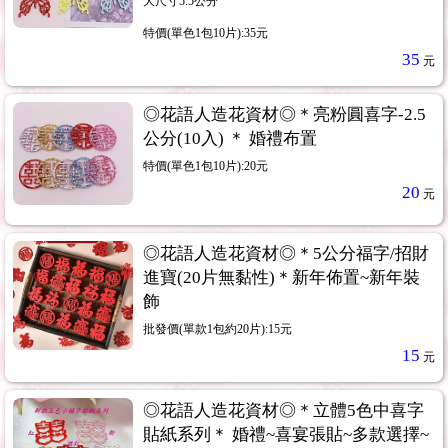
大尺寸5.5公分
特價(單色1包10片):35元
35
元
◎花語人造花資材◎＊亮粉圓喜字-2.5
公分(10入) ＊ 婚禮布置
特價(單色1包10片):20元
20
元
◎花語人造花資材◎＊5公分福字/招財
進寶(20片無黏性)＊新年佈置~新年裝
飾
批發價(單款1包約20片):15元
15
元
◎花語人造花資材◎＊立體5色中喜字
貼紙系列＊ 婚禮~喜宴張貼~多款選擇~