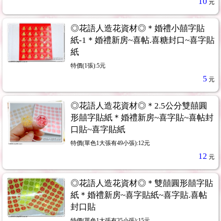
10
元
◎花語人造花資材◎＊婚禮小囍字貼
紙-1＊婚禮新房~喜帖.喜糖封口~喜字貼
紙
特價(1張):5元
5
元
◎花語人造花資材◎＊2.5公分雙囍圓
形囍字貼紙＊婚禮新房~喜字貼~喜帖封
口貼~喜字貼紙
特價(單色1大張有49小張):12元
12
元
◎花語人造花資材◎＊雙囍圓形囍字貼
紙＊婚禮新房~喜字貼紙~喜字貼.喜帖
封口貼
特價(單色1大張有35小張):15元