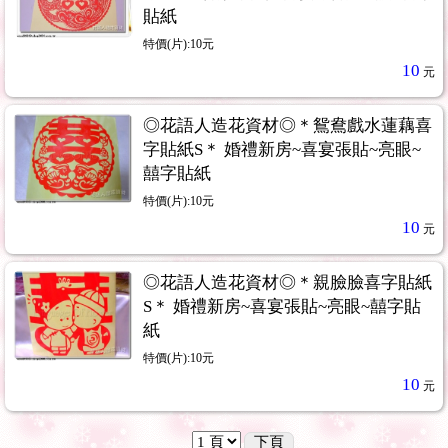
貼紙
特價(片):10元
10
元
◎花語人造花資材◎＊鴛鴦戲水蓮藕喜
字貼紙S＊ 婚禮新房~喜宴張貼~亮眼~
囍字貼紙
特價(片):10元
10
元
◎花語人造花資材◎＊親臉臉喜字貼紙
S＊ 婚禮新房~喜宴張貼~亮眼~囍字貼
紙
特價(片):10元
10
元
下頁