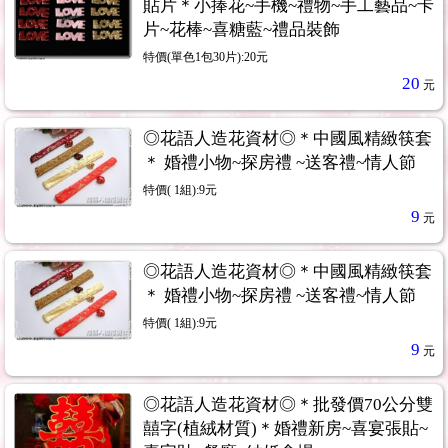
貼片＊小捧花~手機~禮物~手工藝品~卡
片~花棒~喜糖藍~禮品裝飾
特價(單色1包30片):20元
20
元
◎花語人造花資材◎＊中國風精緻筷套
＊ 婚禮小物~探房禮 ~送客禮~情人節
特價( 1組):9元
9
元
◎花語人造花資材◎＊中國風精緻筷套
＊ 婚禮小物~探房禮 ~送客禮~情人節
特價( 1組):9元
9
元
◎花語人造花資材◎＊批發價70公分雙
囍字(植絨材質)＊婚禮新房~喜宴張貼~