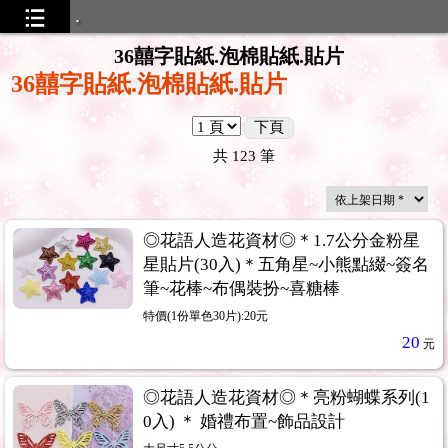
.
36囍字貼紙.泡棉貼紙.貼片
36囍字貼紙.泡棉貼紙.貼片
下頁
共
123
筆
◎花語人造花資材◎＊1.7公分金粉星
星貼片(30入)＊五角星~小熊點綴~簽名
筆~花棒~布偶裝扮~喜糖棒
特價(1份單色30片):20元
20
元
◎花語人造花資材◎＊亮粉蝴蝶系列(1
0入) ＊ 婚禮布置~飾品設計