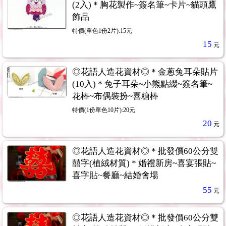
(2入)＊胸花製作~簽名筆~卡片~貓頭鷹
飾品
特價(單色1份2片):15元
15
元
◎花語人造花資材◎＊金蔥兔耳朵貼片
(10入)＊兔子耳朵~小熊點綴~簽名筆~
花棒~布偶裝扮~喜糖棒
特價(1份單色10片):20元
20
元
◎花語人造花資材◎＊批發價60公分雙
囍字(植絨材質)＊婚禮新房~喜宴張貼~
喜字貼~餐廳~結婚會場
55
元
◎花語人造花資材◎＊批發價60公分雙