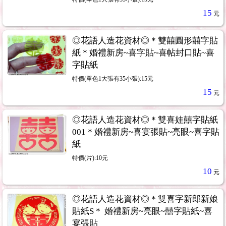
15
元
◎花語人造花資材◎＊雙囍圓形囍字貼
紙＊婚禮新房~喜字貼~喜帖封口貼~喜
字貼紙
特價(單色1大張有35小張):15元
15
元
◎花語人造花資材◎＊雙喜娃囍字貼紙
001＊婚禮新房~喜宴張貼~亮眼~喜字貼
紙
特價(片):10元
10
元
◎花語人造花資材◎＊雙喜字新郎新娘
貼紙S＊ 婚禮新房~亮眼~囍字貼紙~喜
宴張貼