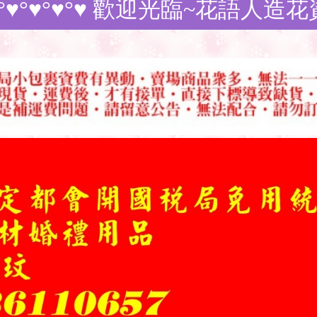
♥ 歡迎光臨~花語人造花資材~訂購商