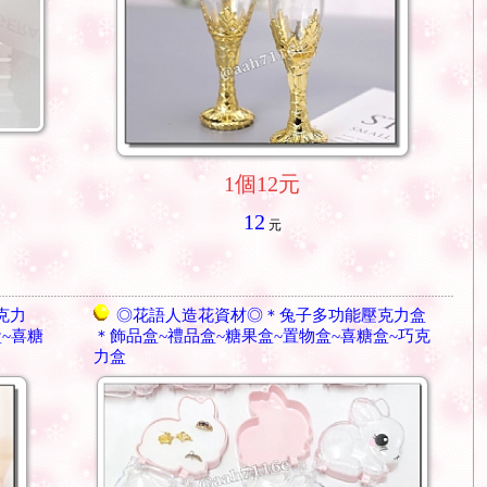
1個12元
12
元
克力
◎花語人造花資材◎＊兔子多功能壓克力盒
盒~喜糖
＊飾品盒~禮品盒~糖果盒~置物盒~喜糖盒~巧克
力盒