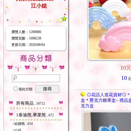
江小姐
瀏覽人數
：
1200886
瀏覽頁數
：
1698238
更新日期
：2026/08/04
10
10
搜尋
僅此分類
◎花語人造花資材◎＊
盒＊壓克力糖果盒~ 禮品
所有商品
...16712
克力盒
1泰迪熊.畢業熊
...672
/ 結婚熊
...634
/ 公仔