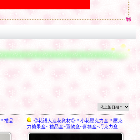
＊禮品
◎花語人造花資材◎＊小花壓克力盒＊壓克
力糖果盒~ 禮品盒~置物盒~喜糖盒~巧克力盒