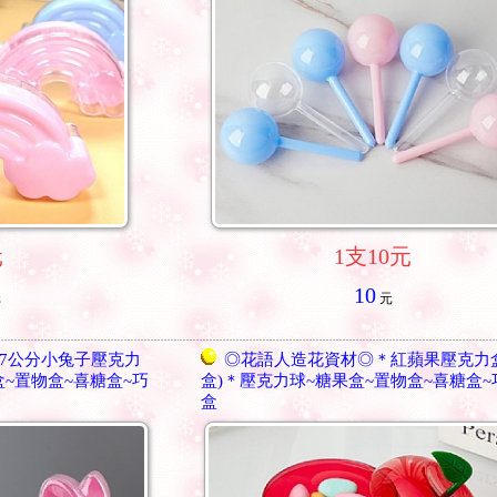
元
1支10元
10
元
元
7公分小兔子壓克力
◎花語人造花資材◎＊紅蘋果壓克力
盒~置物盒~喜糖盒~巧
盒)＊壓克力球~糖果盒~置物盒~喜糖盒
盒