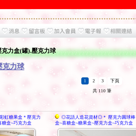
壓克力盒(罐).壓克力球
.壓克力球
1
2
3
下頁
共
110
筆
彩虹糖果盒＊壓克力
◎花語人造花資材◎＊ 壓克力圓球棒
喜糖盒~巧克力盒
盒~喜糖盒~糖果盒~壓克力盒~巧克力盒