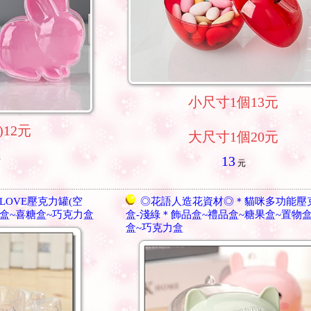
小尺寸1個13元
)12元
大尺寸1個20元
元
13
元
OVE壓克力罐(空
◎花語人造花資材◎＊貓咪多功能壓
物盒~喜糖盒~巧克力盒
盒-淺綠＊飾品盒~禮品盒~糖果盒~置物
盒~巧克力盒