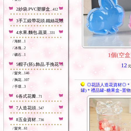
2紗袋.PVC塑膠盒
...412
3手工緞帶花頭.鐵絲花頭等
...212
4水果.麵包.蔬菜
...331
/ 海鮮
...1
/ 冰塊
...2
1個(空盒
/ 礦石
...1
5帽子(胚).飾品.手挽花
12
...518
/ 髮夾
...146
/ 胸花
...107
◎花語人造花資材◎＊L
/ 手環
...3
罐)＊禮品罐~糖果盒~置
6各式花瓣
...71
7人造花頭
...547
8五金資材
...736
/ 髮夾
...61