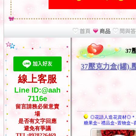
37
37壓克力盒(罐)
線上客服
Line ID:@aah
7116e
留言請務必留意賣
場
◎花語人造花資材◎＊
是否有文字回應
糖果盒~ 禮品盒~置物盒~
避免有爭議
TEL:0928226469