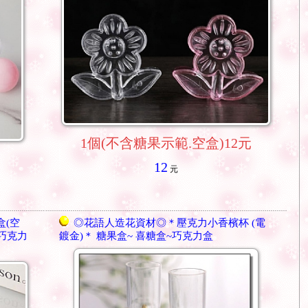
1個(不含糖果示範.空盒)12元
12
元
盒(空
◎花語人造花資材◎＊壓克力小香檳杯 (電
~巧克力
鍍金)＊ 糖果盒~ 喜糖盒~巧克力盒