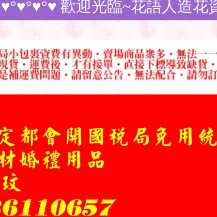
°♥ 歡迎光臨~花語人造花資材~訂購商