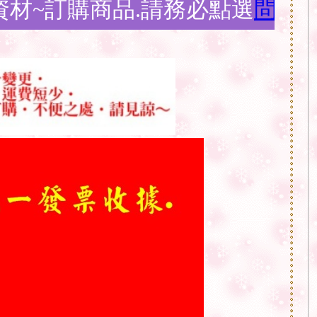
品.請務必點選
問與答購物須知
說