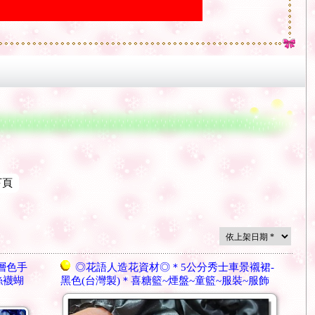
下頁
層色手
◎花語人造花資材◎＊5公分秀士車景襯裙-
絲襪蝴
黑色(台灣製)＊喜糖籃~煙盤~童籃~服裝~服飾