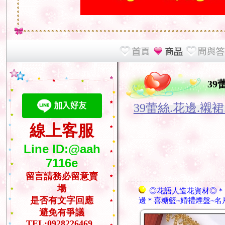
39
39蕾絲.花邊.襯
線上客服
Line ID:@aah
7116e
留言請務必留意賣
場
◎花語人造花資材◎＊
是否有文字回應
邊＊喜糖籃~婚禮煙盤~名
避免有爭議
TEL:0928226469