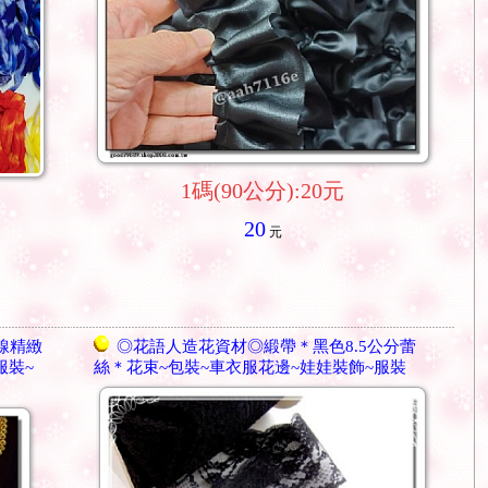
1碼(90公分):20元
20
元
線精緻
◎花語人造花資材◎緞帶＊黑色8.5公分蕾
服裝~
絲＊花束~包裝~車衣服花邊~娃娃裝飾~服裝