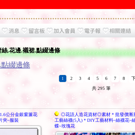
蕾絲.花邊.襯裙.點綴邊條
裙.點綴邊條
1
2
3
4
5
6
7
8
共
295
筆
1.6公分金銀窗簾花
◎花語人造花資材◎素材＊批發價漸
片夾~服裝
工藝絲襪(5入)＊DIY工藝材料~絲襪花~
蝶~玫瑰花