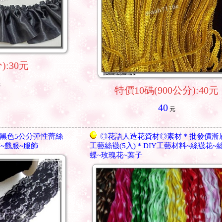
):30元
元
特價10碼(900公分):40元
40
元
黑色5公分彈性蕾絲
◎花語人造花資材◎素材＊批發價漸
~戲服~服飾
工藝絲襪(5入)＊DIY工藝材料~絲襪花~
蝶~玫瑰花~葉子