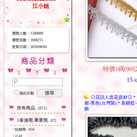
江小姐
瀏覽人數
：
1200899
瀏覽頁數
：
1698251
更新日期
：2026/08/04
特價1碼(90公
15
搜尋
僅此分類
◎花語人造花資材◎＊
裙-黑色(台灣製)＊喜糖籃
所有商品
...16712
飾
1泰迪熊.畢業熊
...672
/ 結婚熊
...634
/ 公仔