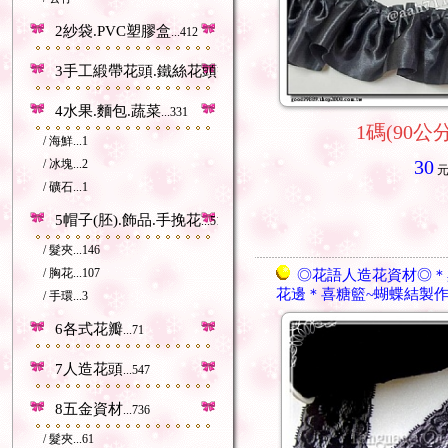
2紗袋.PVC塑膠盒
...412
3手工緞帶花頭.鐵絲花頭等
...212
4水果.麵包.蔬菜
...331
1碼(90公分
/ 海鮮
...1
30
/ 冰塊
...2
/ 礦石
...1
5帽子(胚).飾品.手挽花
...518
/ 髮夾
...146
/ 胸花
...107
◎花語人造花資材◎＊
花邊＊喜糖籃~蝴蝶結製作
/ 手環
...3
6各式花瓣
...71
7人造花頭
...547
8五金資材
...736
/ 髮夾
...61