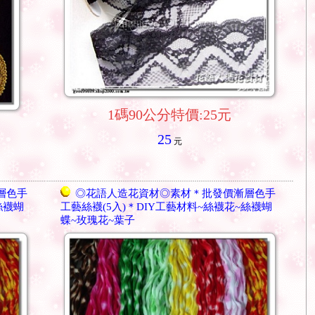
1碼90公分特價:25元
25
元
層色手
◎花語人造花資材◎素材＊批發價漸層色手
絲襪蝴
工藝絲襪(5入)＊DIY工藝材料~絲襪花~絲襪蝴
蝶~玫瑰花~葉子