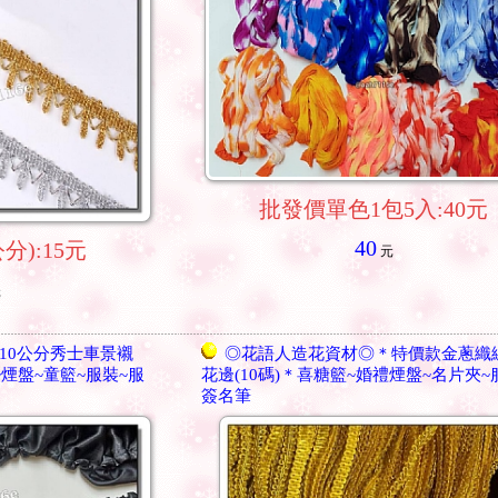
批發價單色1包5入:40元
40
分):15元
元
元
10公分秀士車景襯
◎花語人造花資材◎＊特價款金蔥織
~煙盤~童籃~服裝~服
花邊(10碼)＊喜糖籃~婚禮煙盤~名片夾~
簽名筆