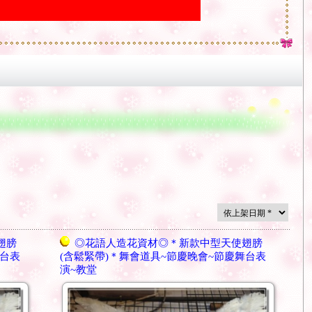
翅膀
◎花語人造花資材◎＊新款中型天使翅膀
舞台表
(含鬆緊帶)＊舞會道具~節慶晚會~節慶舞台表
演~教堂