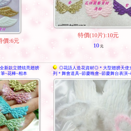
特價(10片):10元
特價:6元
10
元
全新款立體炫亮翅膀
◎花語人造花資材◎＊大型翅膀天使
名筆~花棒~相本
列＊舞會道具~節慶晚會~節慶舞台表演~