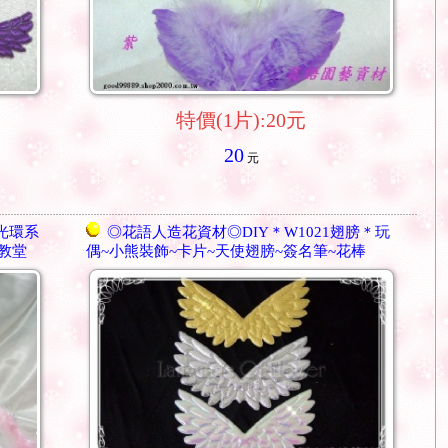
特價(1片):20元
20
元
光環系
◎花語人造花資材◎DIY＊W1021翅膀＊玩
教堂
偶~小熊裝飾~卡片~天使翅膀~簽名筆~花棒