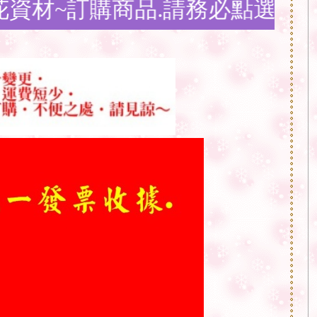
品.請務必點選
問與答購物須知
說