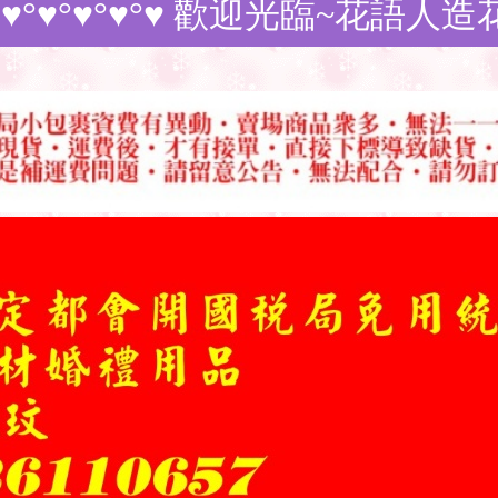
°♥ 歡迎光臨~花語人造花資材~訂購商