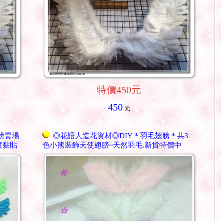
特價450元
450
元
膀賣場
◎花語人造花資材◎DIY＊羽毛翅膀＊共3
度黏貼
色小熊裝飾天使翅膀~天然羽毛.新貨特價中