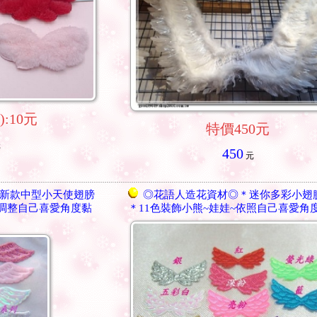
):10元
特價450元
元
450
元
新款中型小天使翅膀
◎花語人造花資材◎＊迷你多彩小翅
可調整自己喜愛角度黏
＊11色裝飾小熊~娃娃~依照自己喜愛角