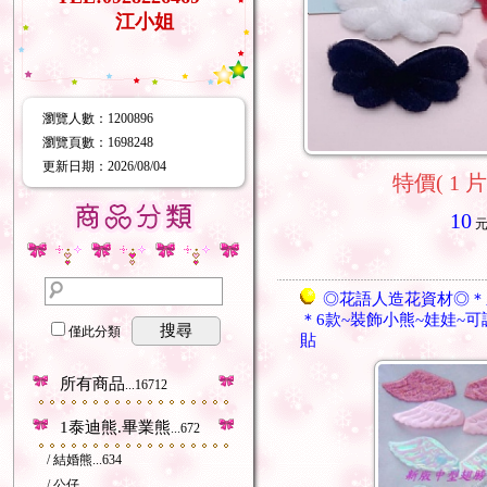
江小姐
瀏覽人數
：
1200896
瀏覽頁數
：
1698248
更新日期
：2026/08/04
特價( 1 片
10
◎花語人造花資材◎＊
＊6款~裝飾小熊~娃娃~
搜尋
僅此分類
貼
所有商品
...16712
1泰迪熊.畢業熊
...672
/ 結婚熊
...634
/ 公仔