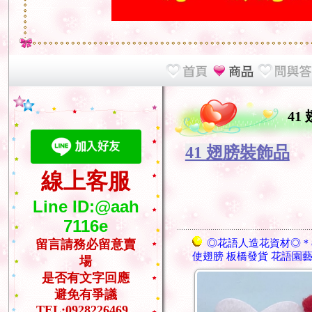
41
41 翅膀裝飾品
線上客服
Line ID:@aah
7116e
◎花語人造花資材◎＊
留言請務必留意賣
使翅膀 板橋發貨 花語園
場
是否有文字回應
避免有爭議
TEL:0928226469