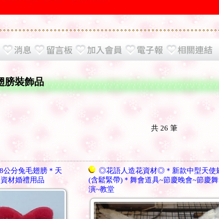
 翅膀裝飾品
共
26
筆
8公分兔毛翅膀＊天
◎花語人造花資材◎＊新款中型天使
藝資材婚禮用品
(含鬆緊帶)＊舞會道具~節慶晚會~節慶
演~教堂