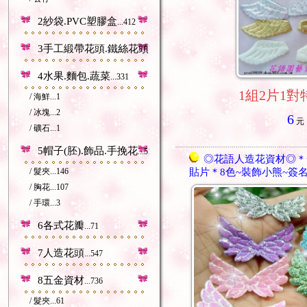
2紗袋.PVC塑膠盒
...412
3手工緞帶花頭.鐵絲花頭等
...212
4水果.麵包.蔬菜
...331
1組2片1對
/ 海鮮
...1
/ 冰塊
...2
6
元
/ 礦石
...1
5帽子(胚).飾品.手挽花
...518
◎花語人造花資材◎＊
/ 髮夾
...146
貼片＊8色~裝飾小熊~簽
/ 胸花
...107
/ 手環
...3
6各式花瓣
...71
7人造花頭
...547
8五金資材
...736
/ 髮夾
...61