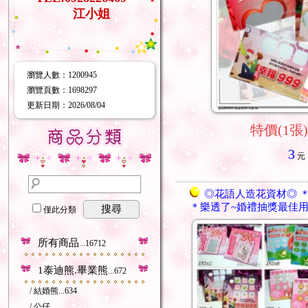
江小姐
瀏覽人數
：
1200945
瀏覽頁數
：
1698297
更新日期
：2026/08/04
特價(1張)
3
元
◎花語人造花資材◎ ＊
＊樂透了~婚禮抽獎最佳
搜尋
僅此分類
所有商品
...16712
1泰迪熊.畢業熊
...672
/ 結婚熊
...634
/ 公仔