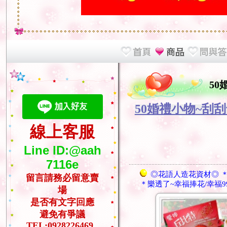
50
50婚禮小物~刮
線上客服
Line ID:@aah
7116e
◎花語人造花資材◎ ＊
留言請務必留意賣
＊樂透了~幸福捧花/幸福9
場
是否有文字回應
避免有爭議
TEL:0928226469