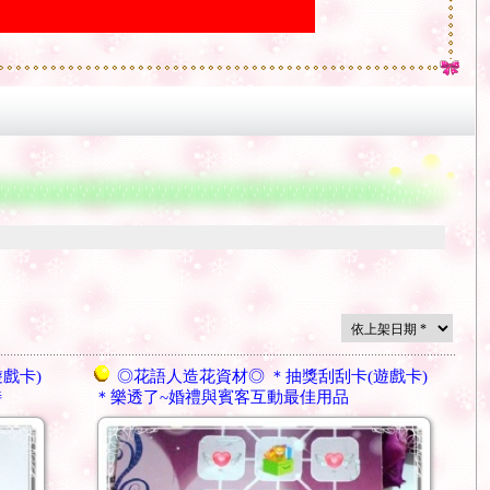
戲卡)
◎花語人造花資材◎ ＊抽獎刮刮卡(遊戲卡)
特
＊樂透了~婚禮與賓客互動最佳用品