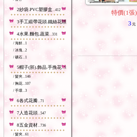
2紗袋.PVC塑膠盒
...412
特價(1張)
3手工緞帶花頭.鐵絲花頭等
...212
3
元
4水果.麵包.蔬菜
...331
/ 海鮮
...1
/ 冰塊
...2
/ 礦石
...1
5帽子(胚).飾品.手挽花
...518
/ 髮夾
...146
/ 胸花
...107
/ 手環
...3
6各式花瓣
...71
7人造花頭
...547
8五金資材
...736
/ 髮夾
...61