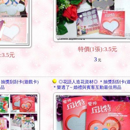
特價(1張):3.5元
:3.5元
3
元
抽獎刮刮卡(遊戲卡)
◎花語人造花資材◎ ＊抽獎刮刮卡(遊
用品
＊樂透了~ 婚禮與賓客互動最佳用品