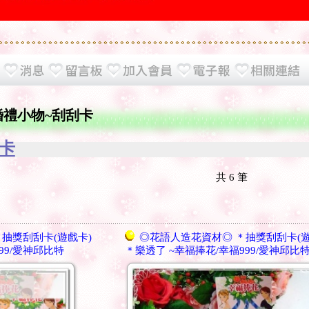
婚禮小物~刮刮卡
刮卡
共
6
筆
抽獎刮刮卡(遊戲卡)
◎花語人造花資材◎ ＊抽獎刮刮卡(遊
99/愛神邱比特
＊樂透了 ~幸福捧花/幸福999/愛神邱比