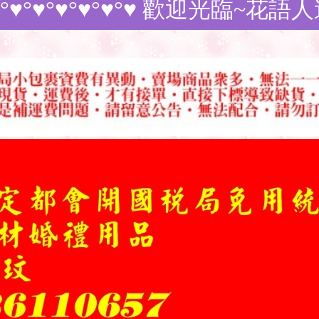
°♥°♥°♥ 歡迎光臨~花語人造花資