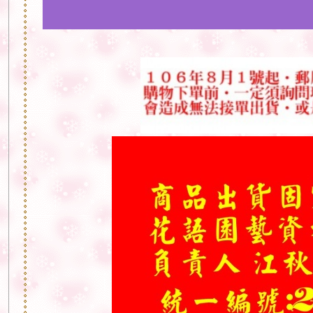
°♥°♥°♥