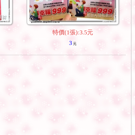
特價(1張):3.5元
3
元