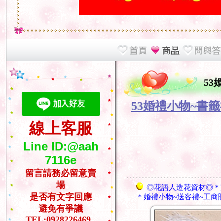
5
53婚禮小物~書
線上客服
Line ID:@aah
7116e
留言請務必留意賣
場
◎花語人造花資材◎＊
是否有文字回應
＊婚禮小物~送客禮~工商
避免有爭議
TEL:0928226469