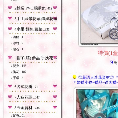
2紗袋.PVC塑膠盒
...412
3手工緞帶花頭.鐵絲花頭等
...212
4水果.麵包.蔬菜
...331
/ 海鮮
...1
/ 冰塊
...2
/ 礦石
...1
特價(1盒
5帽子(胚).飾品.手挽花
...518
9
元
/ 髮夾
...146
/ 胸花
...107
◎花語人造花資材◎ 
/ 手環
...3
＊婚禮小物~禮品~送客禮
6各式花瓣
...71
7人造花頭
...547
8五金資材
...736
/ 髮夾
...61