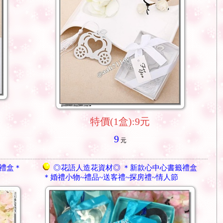
特價(1盒):9元
9
元
禮盒＊
◎花語人造花資材◎ ＊新款心中心書籤禮盒
＊婚禮小物~禮品~送客禮~探房禮~情人節