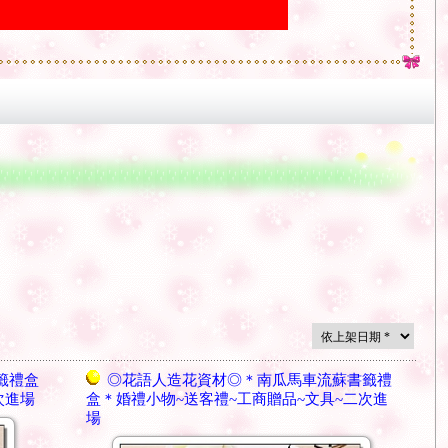
籤禮盒
◎花語人造花資材◎＊南瓜馬車流蘇書籤禮
次進場
盒＊婚禮小物~送客禮~工商贈品~文具~二次進
場