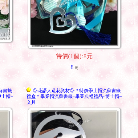
特價(1個):8元
8
元
蘇書籤
◎花語人造花資材◎＊特價學士帽流蘇書籤
博士帽~
禮盒＊畢業帽流蘇書籤~畢業典禮禮品~博士帽~
文具