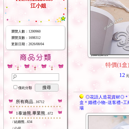
江小姐
瀏覽人數
：
1200960
瀏覽頁數
：
1698312
更新日期
：2026/08/04
特價(1盒)
12
搜尋
僅此分類
◎花語人造花資材◎＊
所有商品
...16712
盒＊婚禮小物~送客禮~工
場
1泰迪熊.畢業熊
...672
/ 結婚熊
...634
/ 公仔