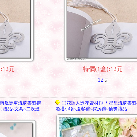
:12元
特價(1盒):12元
12
元
元
南瓜馬車流蘇書籤禮
◎花語人造花資材◎ ＊星星流蘇書籤
商贈品~文具~二次進
婚禮小物~送客禮~探房禮~抽獎禮品