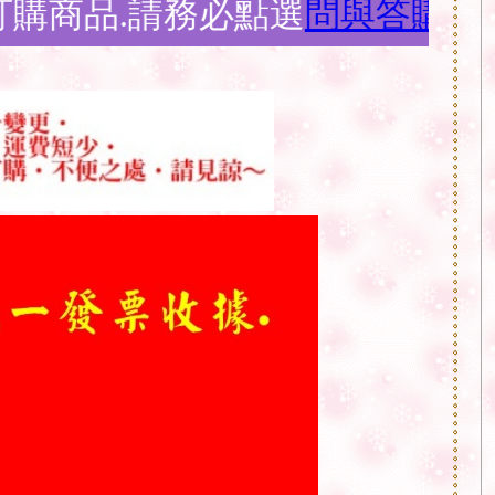
必點選
問與答購物須知
說明再下單