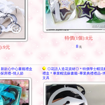
特價(1個):8元
8
):9元
元
＊新款心中心書籤禮盒
◎花語人造花資材◎＊特價學士帽流
~探房禮~情人節
禮盒＊畢業帽流蘇書籤~畢業典禮禮品~
文具