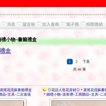
3婚禮小物~書籤禮盒
籤禮盒
1
2
下頁
共
46
筆
鳶尾花流蘇書籤禮盒
◎花語人造花資材◎＊鳶尾花流蘇書
贈品~文具~二次進場
＊婚禮小物~送客禮~工商贈品~文具~二