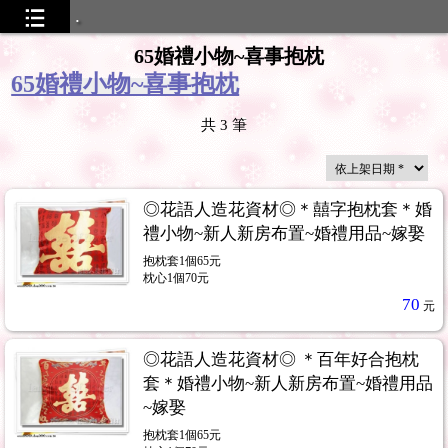
.
65婚禮小物~喜事抱枕
65婚禮小物~喜事抱枕
共
3
筆
◎花語人造花資材◎＊囍字抱枕套＊婚
禮小物~新人新房布置~婚禮用品~嫁娶
抱枕套1個65元
枕心1個70元
70
元
◎花語人造花資材◎ ＊百年好合抱枕
套＊婚禮小物~新人新房布置~婚禮用品
~嫁娶
抱枕套1個65元