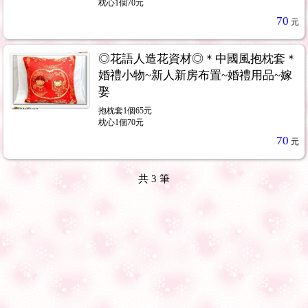
枕心1個70元
70
元
◎花語人造花資材◎＊中國風抱枕套＊
婚禮小物~新人新房布置~婚禮用品~嫁
娶
抱枕套1個65元
枕心1個70元
70
元
共
3
筆