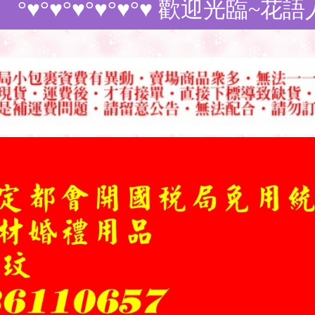
°♥°♥°♥ 歡迎光臨~花語人造花資