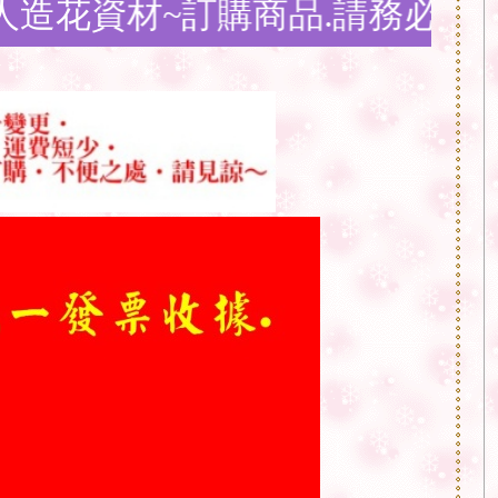
材~訂購商品.請務必點選
問與答購