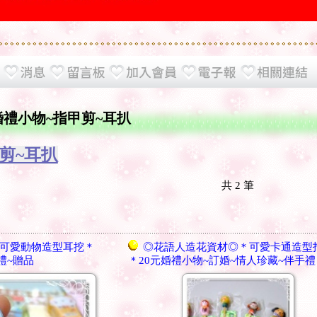
婚禮小物~指甲剪~耳扒
甲剪~耳扒
共
2
筆
可愛動物造型耳挖＊
◎花語人造花資材◎＊可愛卡通造型
禮~贈品
＊20元婚禮小物~訂婚~情人珍藏~伴手禮