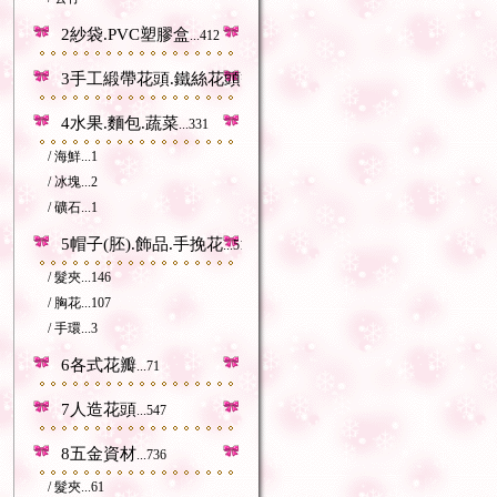
2紗袋.PVC塑膠盒
...412
3手工緞帶花頭.鐵絲花頭等
...212
4水果.麵包.蔬菜
...331
/ 海鮮
...1
/ 冰塊
...2
/ 礦石
...1
5帽子(胚).飾品.手挽花
...518
/ 髮夾
...146
/ 胸花
...107
/ 手環
...3
6各式花瓣
...71
7人造花頭
...547
8五金資材
...736
/ 髮夾
...61