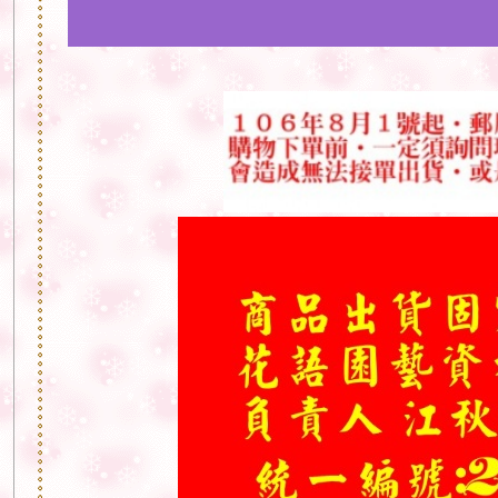
°♥°♥°♥