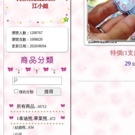
江小姐
瀏覽人數
：
1200767
瀏覽頁數
：
1698020
更新日期
：2026/08/04
特價(1支)
29
搜尋
僅此分類
所有商品
...16712
1泰迪熊.畢業熊
...672
/ 結婚熊
...634
/ 公仔