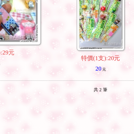
:29元
特價(1支):20元
元
20
元
共
2
筆