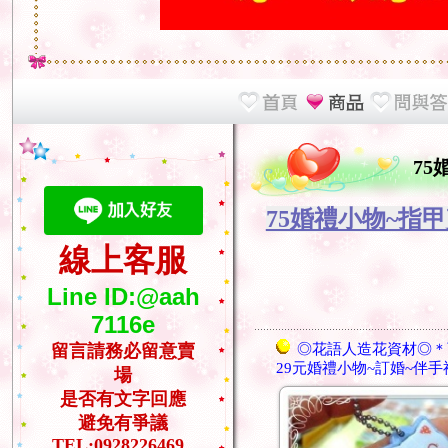
75
75婚禮小物~指
線上客服
Line ID:@aah
7116e
◎花語人造花資材◎＊
留言請務必留意賣
29元婚禮小物~訂婚~伴手
場
是否有文字回應
避免有爭議
TEL:0928226469