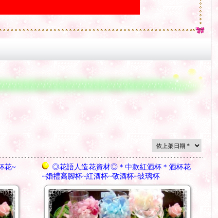
杯花~
◎花語人造花資材◎＊中款紅酒杯＊酒杯花
~婚禮高腳杯~紅酒杯~敬酒杯~玻璃杯