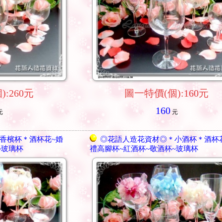
:260元
圖一特價(個):160元
160
元
元
香檳杯＊酒杯花~婚
◎花語人造花資材◎＊小酒杯＊酒杯
~玻璃杯
禮高腳杯~紅酒杯~敬酒杯~玻璃杯