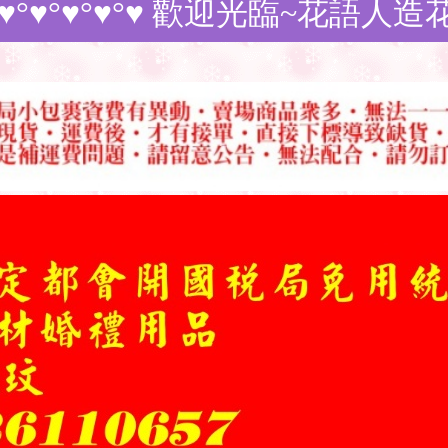
°♥ 歡迎光臨~花語人造花資材~訂購商