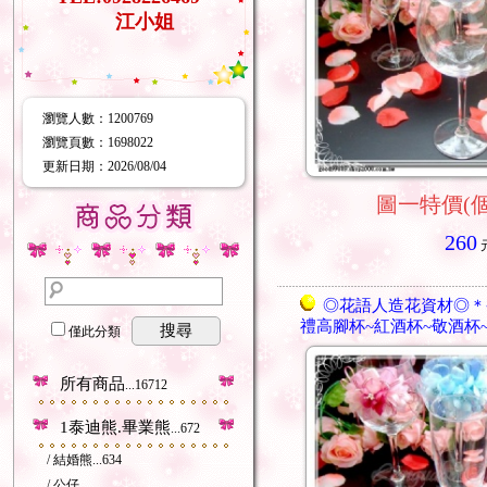
江小姐
瀏覽人數
：
1200769
瀏覽頁數
：
1698022
更新日期
：2026/08/04
圖一特價(個)
260
◎花語人造花資材◎＊
禮高腳杯~紅酒杯~敬酒杯
搜尋
僅此分類
所有商品
...16712
1泰迪熊.畢業熊
...672
/ 結婚熊
...634
/ 公仔