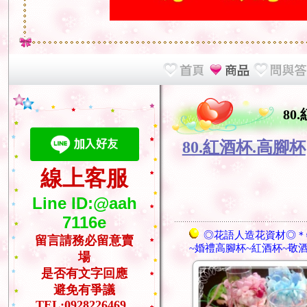
80
80.紅酒杯.高腳杯
線上客服
Line ID:@aah
7116e
◎花語人造花資材◎＊
留言請務必留意賣
~婚禮高腳杯~紅酒杯~敬
場
是否有文字回應
避免有爭議
TEL:0928226469