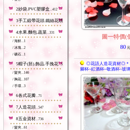
2紗袋.PVC塑膠盒
...412
3手工緞帶花頭.鐵絲花頭等
...212
4水果.麵包.蔬菜
...331
圖一特價(個
/ 海鮮
...1
80
/ 冰塊
...2
/ 礦石
...1
◎花語人造花資材◎＊3
5帽子(胚).飾品.手挽花
...518
腳杯~紅酒杯~敬酒杯~玻
/ 髮夾
...146
/ 胸花
...107
/ 手環
...3
6各式花瓣
...71
7人造花頭
...547
8五金資材
...736
/ 髮夾
...61