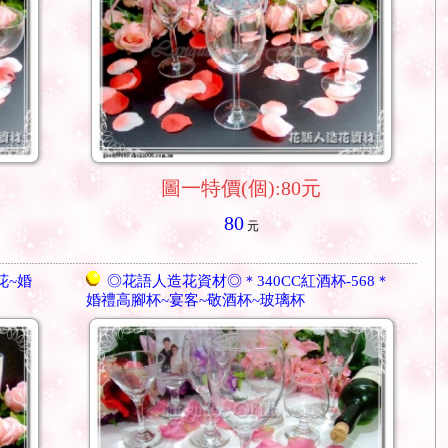
圖一特價(個):80元
80
元
花~婚
◎花語人造花資材◎＊340CC紅酒杯-568＊
婚禮高腳杯~宴客~敬酒杯~玻璃杯