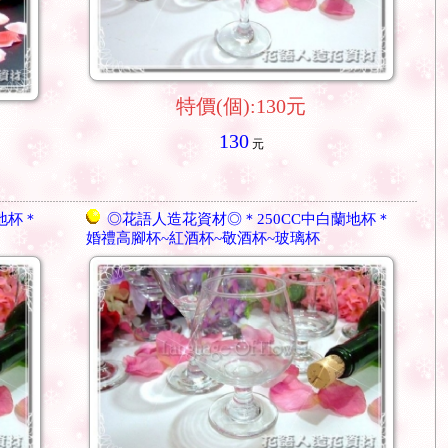
特價(個):130元
130
元
地杯＊
◎花語人造花資材◎＊250CC中白蘭地杯＊
婚禮高腳杯~紅酒杯~敬酒杯~玻璃杯