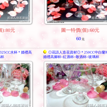
):80元
圖一特價(個):60元
60
元
元
25CC水杯＊婚禮高
◎花語人造花資材◎＊250CC中白蘭
璃杯
婚禮高腳杯~紅酒杯~敬酒杯~玻璃杯