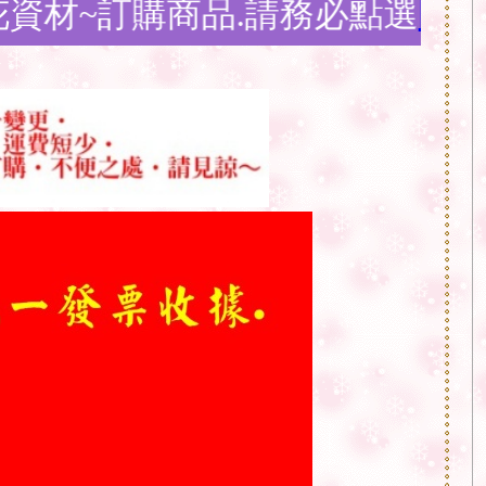
品.請務必點選
問與答購物須知
說