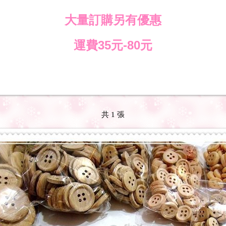
大量訂購另有優惠
運費
元
元
35
-80
共 1 張