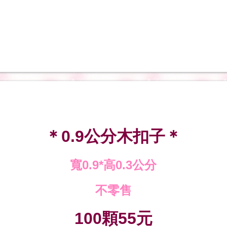
＊
公分木扣子＊
0.9
寬
高
公分
0.9*
0.3
不零售
顆
元
100
55