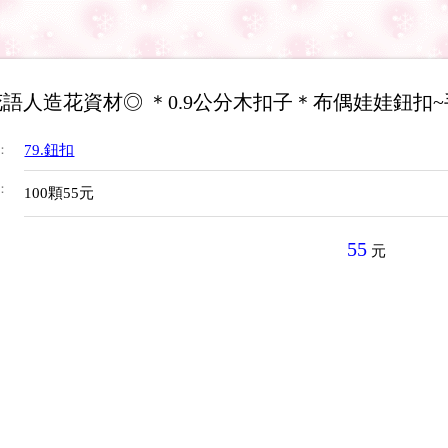
語人造花資材◎ ＊0.9公分木扣子＊布偶娃娃鈕扣
：
79.鈕扣
：
100顆55元
55
元