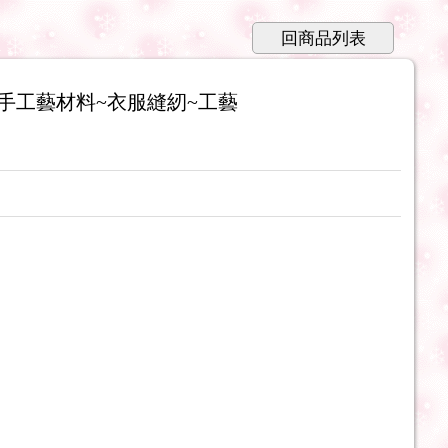
回商品列表
~手工藝材料~衣服縫紉~工藝