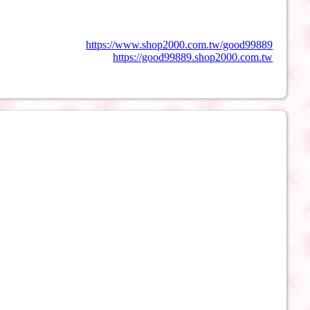
https://www.shop2000.com.tw/good99889
https://good99889.shop2000.com.tw