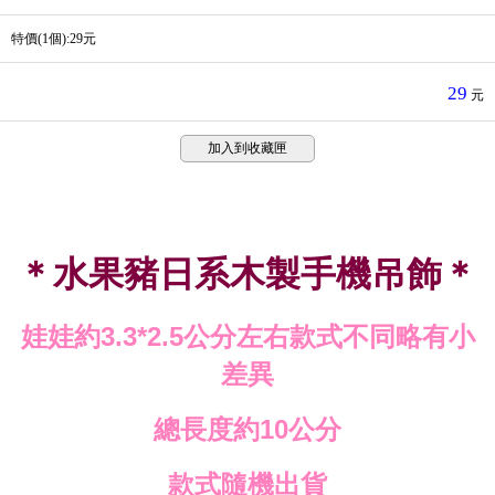
特價(1個):29元
29
元
加入到收藏匣
＊水果豬日系木製手機吊飾＊
娃娃約
公分左右款式不同略有小
3.3*2.5
差異
總長度約
公分
10
款式隨機出貨