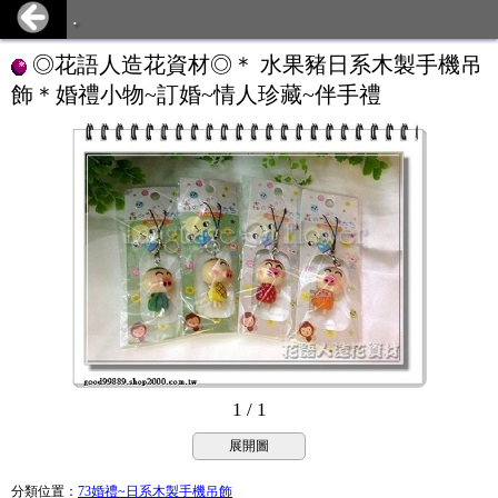
.
◎花語人造花資材◎＊ 水果豬日系木製手機吊
飾＊婚禮小物~訂婚~情人珍藏~伴手禮
1 / 1
展開圖
分類位置
：
73婚禮~日系木製手機吊飾