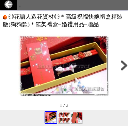
.
◎花語人造花資材◎＊高級祝福快嫁禮盒精裝
版(狗狗款)＊筷架禮盒~婚禮用品~贈品
1 / 3