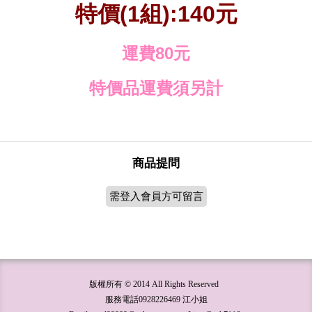
特價
組
元
(1
):140
運費
元
80
特價品運費須另計
商品提問
需登入會員方可留言
版權所有 © 2014 All Rights Reserved
服務電話0928226469 江小姐