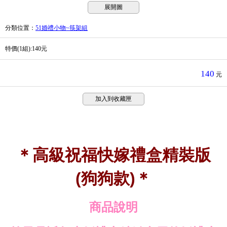
展開圖
分類位置
：
51婚禮小物~筷架組
特價(1組):140元
140
元
加入到收藏匣
＊高級祝福快嫁禮盒精裝版
狗狗款
＊
(
)
商品說明