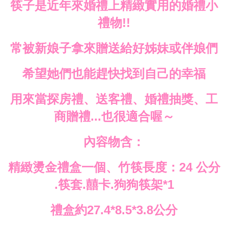
筷子是近年來婚禮上精緻實用的婚禮小
禮物
!!
常被新娘子拿來贈送給好姊妹或伴娘們
希望她們也能趕快找到自己的幸福
用來當探房禮、送客禮、婚禮抽獎、工
商贈禮
也很適合喔～
...
內容物含：
精緻燙金禮盒一個、竹筷長度：
公分
24
筷套
囍卡
狗狗筷架
.
.
.
*1
禮盒約
公分
27.4*8.5*3.8