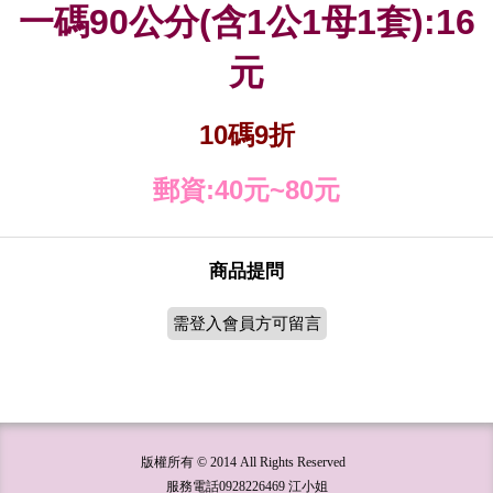
一碼
公分
含
公
母
套
90
(
1
1
1
):16
元
碼
折
10
9
郵資
元
元
:40
~80
商品提問
需登入會員方可留言
版權所有 © 2014 All Rights Reserved
服務電話0928226469 江小姐