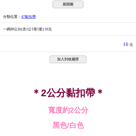
展開圖
分類位置
：
47黏扣帶
一碼90公分(含1公1母1套):16元
16
元
加入到收藏匣
＊
公分黏扣帶＊
2
寬度約
公分
2
黑色
白色
/