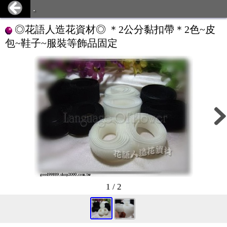
.
◎花語人造花資材◎ ＊2公分黏扣帶＊2色~皮
包~鞋子~服裝等飾品固定
1 / 2