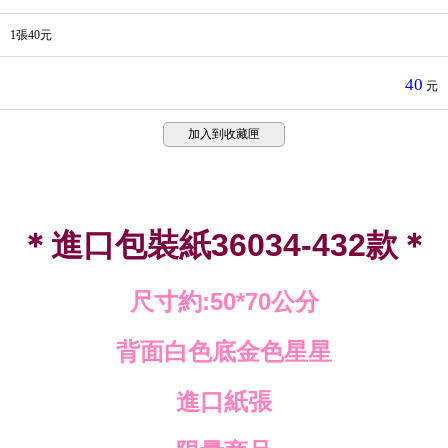
1張40元
40
元
加入到收藏匣
＊進口包裝紙
款＊
36034-432
尺寸約
公分
:50*70
背面白色底金色星星
進口紙張