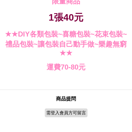
限量商品
張
元
1
40
各類包裝
喜糖包裝
花束包裝
DIY
~
~
~
★★
禮品包裝
讓包裝自己動手做
樂趣無窮
~
~
★★
運費
元
70-80
商品提問
需登入會員方可留言