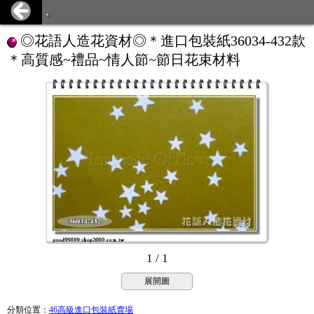
.
◎花語人造花資材◎＊進口包裝紙36034-432款
＊高質感~禮品~情人節~節日花束材料
1 / 1
展開圖
分類位置
：
46高級進口包裝紙賣場