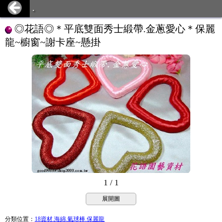
.
◎花語◎＊平底雙面秀士緞帶.金蔥愛心＊保麗
龍~櫥窗~謝卡座~懸掛
1 / 1
展開圖
分類位置
：
18資材.海綿.氣球棒.保麗龍