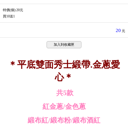
特價(個):20元
買10送1
20
元
加入到收藏匣
＊平底雙面秀士緞帶.金蔥愛
心＊
共5款
紅金蔥/金色蔥
緞布紅/緞布粉/緞布酒紅