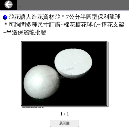
.
◎花語人造花資材◎＊7公分半圓型保利龍球
＊可詢問多種尺寸訂購~棉花糖花球心~捧花支架
~半邊保麗龍批發
1 / 1
展開圖