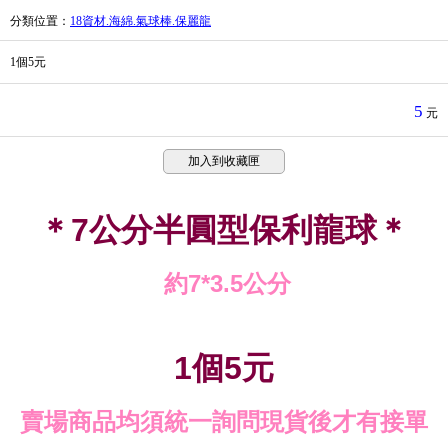
分類位置
：
18資材.海綿.氣球棒.保麗龍
1個5元
5
元
加入到收藏匣
＊7公分半圓型保利龍球＊
約7*3.5公分
1個5元
賣場商品均須統一詢問現貨後才有接單