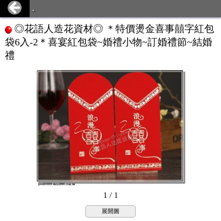
.
◎花語人造花資材◎ ＊特價燙金喜事囍字紅包
袋6入-2＊喜宴紅包袋~婚禮小物~訂婚禮節~結婚
禮
1 / 1
展開圖