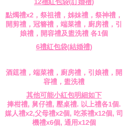
12禮紅包袋(訂婚禮)
點燭禮x2，祭祖禮，姊妹禮，祭神禮，
開剪禮，冠簪禮，端菜禮，廚房禮，引
娘禮，開容禮及盥洗禮 各1個
6禮紅包袋(結婚禮)
酒筳禮，端菜禮，廚房禮，引娘禮，開
容禮，盥洗禮
其他可能小紅包明細如下
捧柑禮, 舅仔禮, 壓桌禮. 以上禮各1個.
媒人禮x2,父母禮x2個, 吃茶禮x12個, 司
機禮x6個, 通用x12個