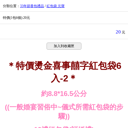
分類位置
：
33年節香包禮品
/
紅包袋.元寶
特價(1包6個):20元
20
元
加入到收藏匣
＊特價燙金喜事囍字紅包袋6
入-2＊
約8.8*16.5公分
((一般婚宴習俗中~儀式所需紅包袋的步
驟))