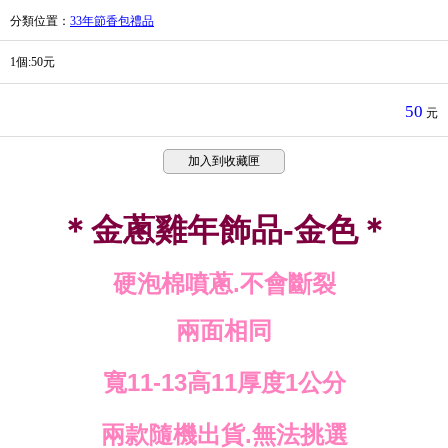
分類位置
：
33年節香包禮品
1個:50元
50
元
加入到收藏匣
＊金蔥雞年飾品-金色＊
硬泡棉噴蔥.不會斷裂
兩面相同
寬11-13高11厚度1公分
兩款隨機出貨.無法挑選