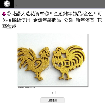
.
◎花語人造花資材◎＊金蔥雞年飾品-金色＊可
另插鐵絲使用~金雞年裝飾品~公雞~新年佈置~花
藝盆栽
1 / 1
展開圖