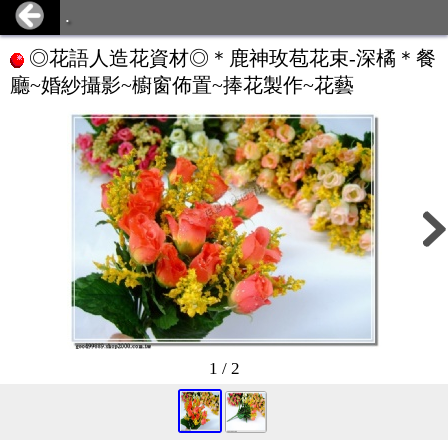
.
◎花語人造花資材◎＊鹿神玫苞花束-深橘＊餐
廳~婚紗攝影~櫥窗佈置~捧花製作~花藝
1 / 2