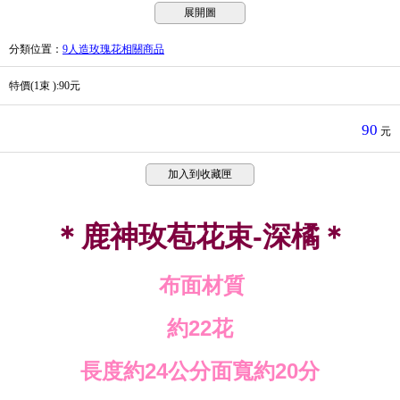
展開圖
分類位置
：
9人造玫瑰花相關商品
特價(1束 ):90元
90
元
加入到收藏匣
＊鹿神玫苞花束-深橘＊
布面材質
約
22
花
長度約
24
公分面寬約
20
分