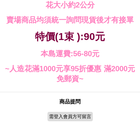
花大小約
2
公分
賣場商品均須統一詢問現貨後才有接單
特價
(1
束
):90
元
本島運費
:56-80
元
~
人造花滿
1000
元享
95
折優惠
滿
2000
元
免郵資
~
商品提問
需登入會員方可留言