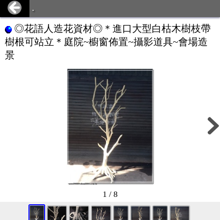
.
◎花語人造花資材◎＊進口大型白枯木樹枝帶
樹根可站立＊庭院~櫥窗佈置~攝影道具~會場造
景
1 / 8