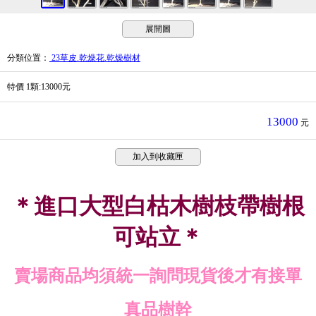
展開圖
分類位置
：
23草皮.乾燥花.乾燥樹材
特價 1顆:13000元
13000
元
加入到收藏匣
＊進口大型白枯木樹枝帶樹根
可站立＊
賣場商品均須統一詢問現貨後才有接單
真品樹幹