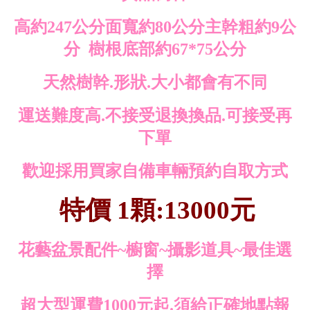
高約247公分面寬約80公分主幹粗約9公
分 樹根底部約67*75公分
天然樹幹.形狀.大小都會有不同
運送難度高.不接受退換換品.可接受再
下單
歡迎採用買家自備車輛預約自取方式
特價 1顆:13000元
花藝盆景配件~櫥窗~攝影道具~最佳選
擇
超大型運費1000元起.須給正確地點報