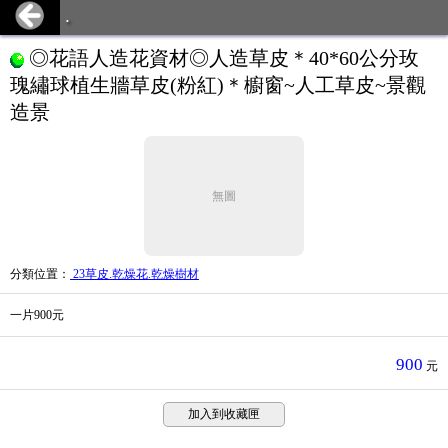
.
◎花語人造花資材◎人造草皮＊40*60公分玫
瑰繡球植生牆草皮(粉紅)＊櫥窗~人工草皮~景觀
造景
無圖
分類位置
：
23草皮.乾燥花.乾燥樹材
一片900元
900
元
加入到收藏匣