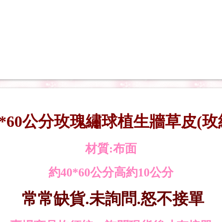
0*60公分玫瑰繡球植生牆草皮(玫
材質:布面
約40*60公分高約10公分
常常缺貨.未詢問.怒不接單