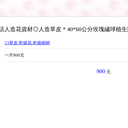
語人造花資材◎人造草皮＊40*60公分玫瑰繡球植生
：
23草皮.乾燥花.乾燥樹材
：
一片900元
900
元