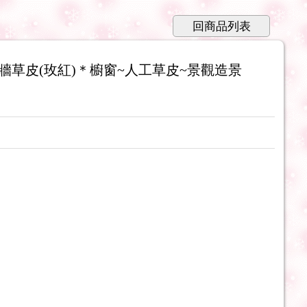
回商品列表
牆草皮(玫紅)＊櫥窗~人工草皮~景觀造景