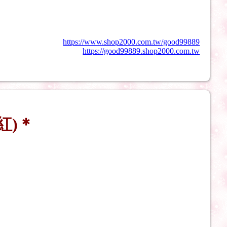
https://www.shop2000.com.tw/good99889
https://good99889.shop2000.com.tw
紅)＊