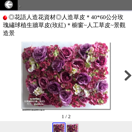
.
◎花語人造花資材◎人造草皮＊40*60公分玫
瑰繡球植生牆草皮(玫紅)＊櫥窗~人工草皮~景觀
造景
1 / 2