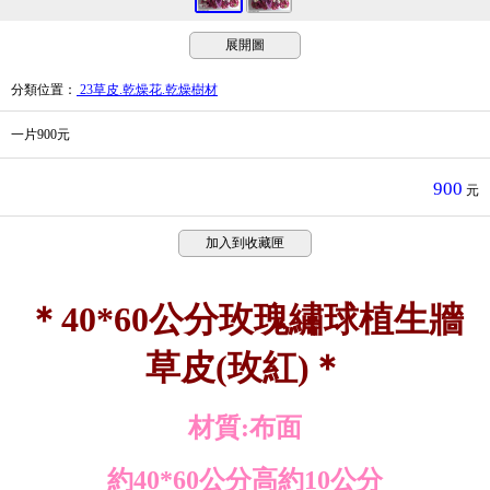
展開圖
分類位置
：
23草皮.乾燥花.乾燥樹材
一片900元
900
元
加入到收藏匣
＊40*60公分玫瑰繡球植生牆
草皮(玫紅)＊
材質:布面
約40*60公分高約10公分