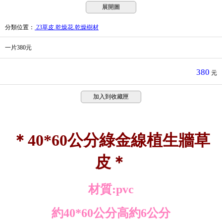
展開圖
分類位置
：
23草皮.乾燥花.乾燥樹材
一片380元
380
元
加入到收藏匣
＊40*60公分綠金線植生牆草
皮＊
材質:pvc
約40*60公分高約6公分