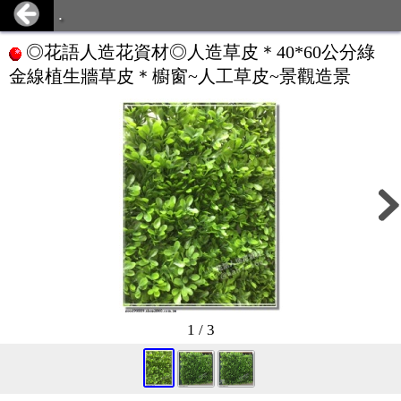
.
◎花語人造花資材◎人造草皮＊40*60公分綠
金線植生牆草皮＊櫥窗~人工草皮~景觀造景
1 / 3