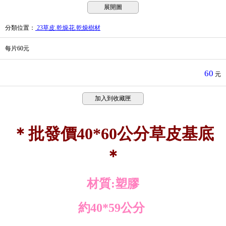
展開圖
分類位置
：
23草皮.乾燥花.乾燥樹材
每片60元
60
元
加入到收藏匣
＊批發價40*60公分草皮基底
＊
材質:塑膠
約40*59公分