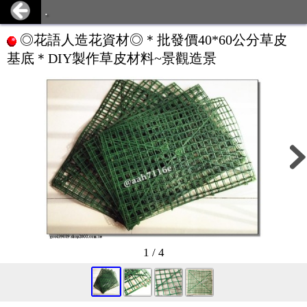
.
◎花語人造花資材◎＊批發價40*60公分草皮
基底＊DIY製作草皮材料~景觀造景
1 / 4