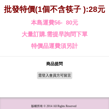
批發特價
(1
個不含筷子
):28
元
本島運費56-
80
元
大量訂購.需提早詢問下單
特價品運費須另計
商品提問
需登入會員方可留言
版權所有 © 2014 All Rights Reserved