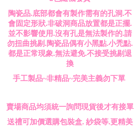
陶瓷品.底部都會有製作需有的孔洞.不
會固定形狀.非破洞商品放置都是正擺.
並不影響使用.沒有孔是無法製作的.請
勿扭曲挑剔.陶瓷品偶有小黑點.小禿點.
都是正常現象.無法避免.不接受挑剔退
換
手工製品~非精品~完美主義勿下單
賣場商品均須統一詢問現貨後才有接單
送禮可加價選購包裝盒. 紗袋等.更精美