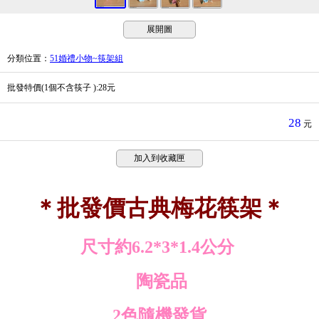
展開圖
分類位置
：
51婚禮小物~筷架組
批發特價(1個不含筷子 ):28元
28
元
加入到收藏匣
＊批發價古典梅花筷架＊
尺寸約6.2*3*1.4公分
陶瓷品
2色隨機發貨