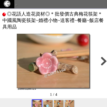
.
◎花語人造花資材◎＊批發價古典梅花筷架＊
中國風陶瓷筷架~婚禮小物~送客禮~餐廳~飯店餐
具用品
1 / 4