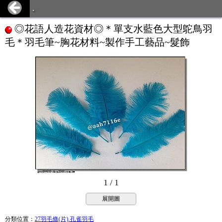
.
◎花語人造花資材◎＊單支水藍色大型鴕鳥羽
毛＊羽毛筆~胸花材料~製作手工藝品~髮飾
1 / 1
展開圖
分類位置
：
27羽毛條(片).孔雀羽毛