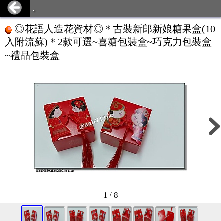
.
◎花語人造花資材◎＊古裝新郎新娘糖果盒(10
入附流蘇)＊2款可選~喜糖包裝盒~巧克力包裝盒
~禮品包裝盒
1 / 8