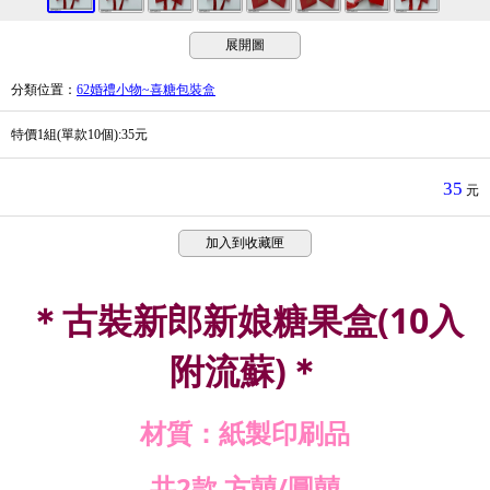
展開圖
分類位置
：
62婚禮小物~喜糖包裝盒
特價1組(單款10個):35元
35
元
加入到收藏匣
＊古裝新郎新娘糖果盒(10入
附流蘇)＊
材質：紙製印刷品
共2款 方囍/圓囍