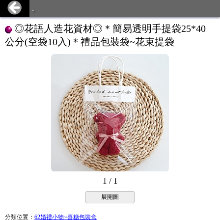
.
◎花語人造花資材◎＊簡易透明手提袋25*40
公分(空袋10入)＊禮品包裝袋~花束提袋
1 / 1
展開圖
分類位置
：
62婚禮小物~喜糖包裝盒