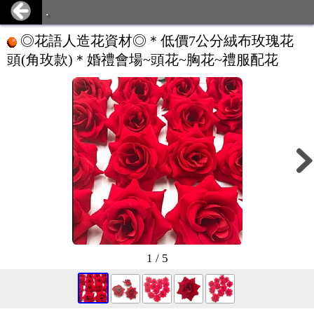
.
◎花語人造花資材◎＊低價7公分絨布玫瑰花
頭(角玫款)＊婚禮會場~頭花~胸花~禮服配花
1 / 5