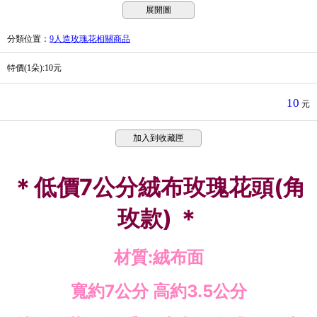
展開圖
分類位置
：
9人造玫瑰花相關商品
特價(1朵):10元
10
元
加入到收藏匣
＊
低價7公分絨布玫瑰花頭(角
玫款)
＊
材質:絨布面
寬約7公分 高約3.5公分