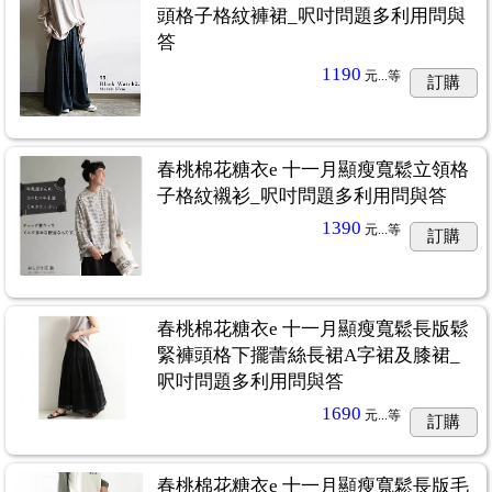
頭格子格紋褲裙_呎吋問題多利用問與
答
1190
元...
等
訂購
春桃棉花糖衣e 十一月顯瘦寬鬆立領格
子格紋襯衫_呎吋問題多利用問與答
1390
元...
等
訂購
春桃棉花糖衣e 十一月顯瘦寬鬆長版鬆
緊褲頭格下擺蕾絲長裙A字裙及膝裙_
呎吋問題多利用問與答
1690
元...
等
訂購
春桃棉花糖衣e 十一月顯瘦寬鬆長版毛