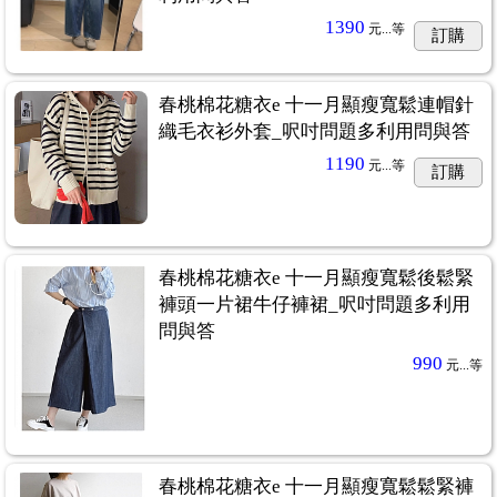
1390
元...
等
訂購
春桃棉花糖衣e 十一月顯瘦寬鬆連帽針
織毛衣衫外套_呎吋問題多利用問與答
1190
元...
等
訂購
春桃棉花糖衣e 十一月顯瘦寬鬆後鬆緊
褲頭一片裙牛仔褲裙_呎吋問題多利用
問與答
990
元...
等
春桃棉花糖衣e 十一月顯瘦寬鬆鬆緊褲