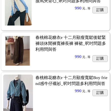
接馬夾背心_呎吋問題多利用問與答
990
元...
等
訂購
春桃棉花糖衣e 十二月顯瘦寬鬆後鬆緊
褲頭休閒褲寬褲長褲 褲裙_呎吋問題多
利用問與答
990
元...
等
訂購
春桃棉花糖衣e 十二月顯瘦寬鬆Boy frie
nd感牛仔襯衫_呎吋問題多利用問與答
990
元...
等
訂購