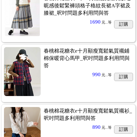
昵感後鬆緊褲頭格子格紋長裙A字裙及
膝裙_呎吋問題多利用問與答
1690
元...
等
訂購
春桃棉花糖衣e十月顯瘦寬鬆氣質襯鋪
棉保暖背心馬甲_呎吋問題多利用問與
答
990
元...
等
訂購
春桃棉花糖衣e十月顯瘦寬鬆氣質襯衫_
呎吋問題多利用問與答
890
元...
等
訂購