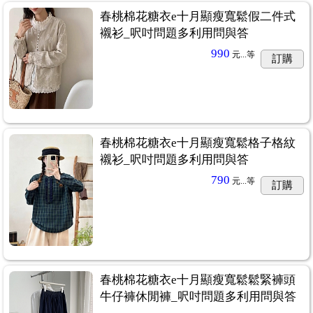
春桃棉花糖衣e十月顯瘦寬鬆假二件式
襯衫_呎吋問題多利用問與答
990
元...
等
訂購
春桃棉花糖衣e十月顯瘦寬鬆格子格紋
襯衫_呎吋問題多利用問與答
790
元...
等
訂購
春桃棉花糖衣e十月顯瘦寬鬆鬆緊褲頭
牛仔褲休閒褲_呎吋問題多利用問與答