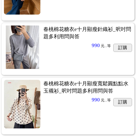
春桃棉花糖衣e十月顯瘦針織衫_呎吋問
題多利用問與答
990
元...
等
訂購
春桃棉花糖衣e十月顯瘦寬鬆圓點點水
玉襯衫_呎吋問題多利用問與答
990
元...
等
訂購