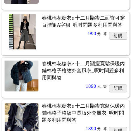
春桃棉花糖衣e 十二月顯瘦二面皆可穿
百摺裙A字裙_呎吋問題多利用問與答
990
元...
等
訂購
春桃棉花糖衣e 十二月顯瘦寬鬆保暖內
鋪棉格子格紋外套風衣_呎吋問題多利
用問與答
1890
元...
等
訂購
春桃棉花糖衣e 十二月顯瘦寬鬆保暖內
鋪棉格子格紋中長版外套風衣_呎吋問
題多利用問與答
1890
元...
等
訂購