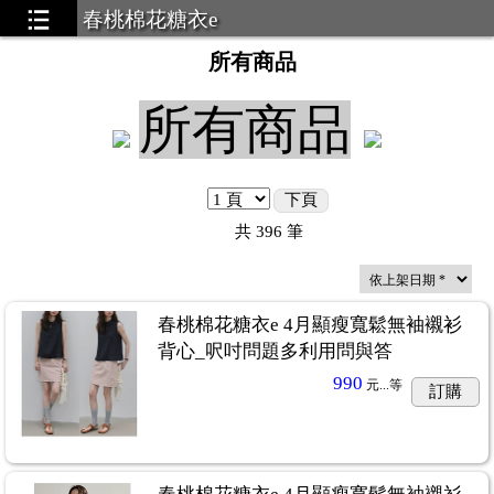
春桃棉花糖衣e
所有商品
所有商品
下頁
共
396
筆
春桃棉花糖衣e 4月顯瘦寬鬆無袖襯衫
背心_呎吋問題多利用問與答
990
元...
等
訂購