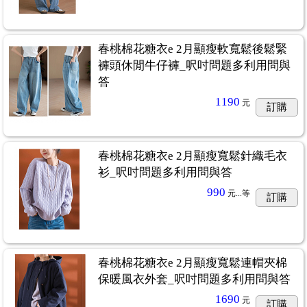
春桃棉花糖衣e 2月顯瘦軟寬鬆後鬆緊
褲頭休閒牛仔褲_呎吋問題多利用問與
答
1190
元
訂購
春桃棉花糖衣e 2月顯瘦寬鬆針織毛衣
衫_呎吋問題多利用問與答
990
元...
等
訂購
春桃棉花糖衣e 2月顯瘦寬鬆連帽夾棉
保暖風衣外套_呎吋問題多利用問與答
1690
元
訂購