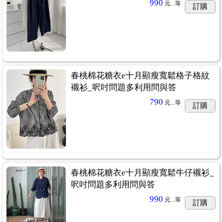
990
元...
等
訂購
春桃棉花糖衣e十月顯瘦寬鬆格子格紋
襯衫_呎吋問題多利用問與答
790
元...
等
訂購
春桃棉花糖衣e十月顯瘦寬鬆牛仔襯衫_
呎吋問題多利用問與答
990
元...
等
訂購