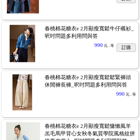
春桃棉花糖衣e 2月顯瘦寬鬆牛仔襯衫_
呎吋問題多利用問與答
990
元...
等
訂購
春桃棉花糖衣e 2月顯瘦寬鬆鬆緊褲頭
休閒褲長褲_呎吋問題多利用問與答
990
元...
等
春桃棉花糖衣e 2月顯瘦寬鬆慵懶風羊
羔毛馬甲背心女秋冬氣質學院風格紋拼