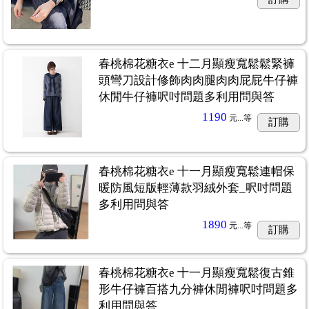
春桃棉花糖衣e 十二月顯瘦寬鬆鬆緊褲
頭彎刀設計修飾肉肉腿肉肉屁屁牛仔褲
休閒牛仔褲呎吋問題多利用問與答
1190
元...
等
訂購
春桃棉花糖衣e 十一月顯瘦寬鬆連帽保
暖防風短版輕薄款羽絨外套_呎吋問題
多利用問與答
1890
元...
等
訂購
春桃棉花糖衣e 十一月顯瘦寬鬆復古錐
形牛仔褲百搭九分褲休閒褲呎吋問題多
利用問與答