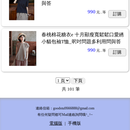
與答
990
元...
等
訂購
春桃棉花糖衣e 十月顯瘦寬鬆鬆口愛綉
小貓包袖T恤_呎吋問題多利用問與答
990
元...
等
訂購
下頁
共
101
筆
連絡信箱：goodstuff666888@gmail.com
有任何疑問都可Mail連絡詢問哦^_^~
電腦版
|
手機版