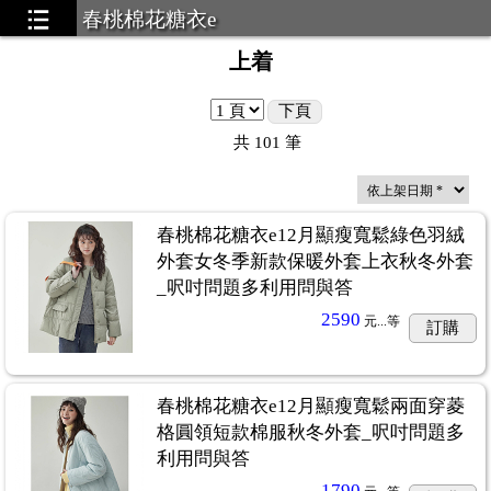
春桃棉花糖衣e
上着
下頁
共
101
筆
春桃棉花糖衣e12月顯瘦寬鬆綠色羽絨
外套女冬季新款保暖外套上衣秋冬外套
_呎吋問題多利用問與答
2590
元...
等
訂購
春桃棉花糖衣e12月顯瘦寬鬆兩面穿菱
格圓領短款棉服秋冬外套_呎吋問題多
利用問與答
1790