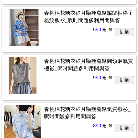
春桃棉花糖衣e7月顯瘦寬鬆蝙蝠袖格子
格紋襯衫_呎吋問題多利用問與答
690
元...
等
訂購
春桃棉花糖衣e7月顯瘦寬鬆圓領麻氣質
襯衫_呎吋問題多利用問與答
990
元...
等
訂購
春桃棉花糖衣e7月顯瘦寬鬆氣質襯衫_
呎吋問題多利用問與答
890
元...
等
訂購