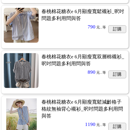
春桃棉花糖衣e 6月顯瘦寬鬆襯衫_呎吋
問題多利用問與答
790
元...
等
訂購
春桃棉花糖衣e 6月顯瘦寬双層棉襯衫_
呎吋問題多利用問與答
890
元...
等
訂購
春桃棉花糖衣e 6月顯瘦寬鬆減齡格子
格紋無袖背心襯衫_呎吋問題多利用問
與答
1190
元...
等
訂購