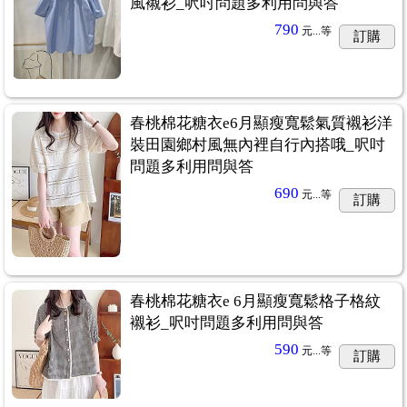
風襯衫_呎吋問題多利用問與答
790
元...
等
訂購
春桃棉花糖衣e6月顯瘦寬鬆氣質襯衫洋
裝田園鄉村風無內裡自行內搭哦_呎吋
問題多利用問與答
690
元...
等
訂購
春桃棉花糖衣e 6月顯瘦寬鬆格子格紋
襯衫_呎吋問題多利用問與答
590
元...
等
訂購