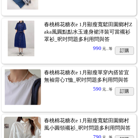
春桃棉花糖衣e 1月顯瘦寬鬆田園鄉村Z
aka風圓點點水玉連身裙洋裝可當襯衫
罩衫_呎吋問題多利用問與答
990
元...
等
訂購
春桃棉花糖衣e 1月顯瘦單穿內搭皆宜
無袖背心T恤_呎吋問題多利用問與答
590
元...
等
訂購
春桃棉花糖衣e 1月顯瘦寬鬆田園鄉村
風小圓領襯衫_呎吋問題多利用問與答
790
元...
等