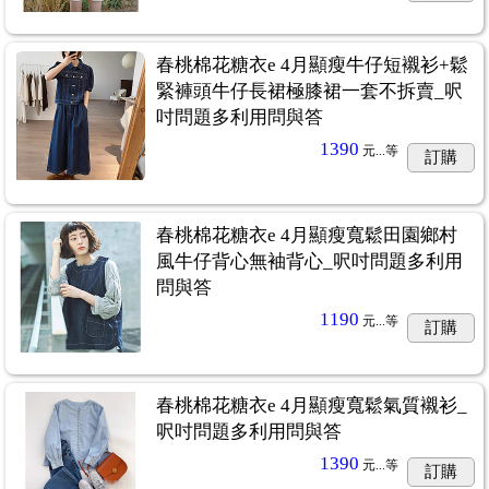
春桃棉花糖衣e 4月顯瘦牛仔短襯衫+鬆
緊褲頭牛仔長裙極膝裙一套不拆賣_呎
吋問題多利用問與答
1390
元...
等
訂購
春桃棉花糖衣e 4月顯瘦寬鬆田園鄉村
風牛仔背心無袖背心_呎吋問題多利用
問與答
1190
元...
等
訂購
春桃棉花糖衣e 4月顯瘦寬鬆氣質襯衫_
呎吋問題多利用問與答
1390
元...
等
訂購