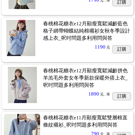
元...
等
訂購
春桃棉花糖衣e12月顯瘦寬鬆減齡藍色
格子綁帶蝴蝶結純棉襯衫女秋冬季設計
感上衣_呎吋問題多利用問與答
1190
元
訂購
春桃棉花糖衣e12月顯瘦寬鬆減齡拼色
羊羔毛外套女冬季新款保暖外搭上衣_
呎吋問題多利用問與答
1890
元...
等
訂購
春桃棉花糖衣e11月顯瘦寬鬆雙層棉直
條紋襯衫_呎吋問題多利用問與答
790
元...
等