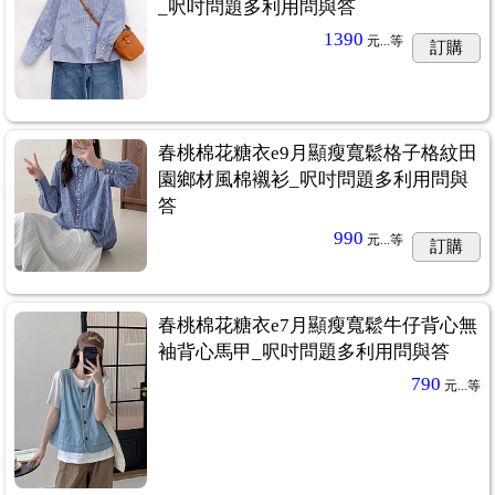
_呎吋問題多利用問與答
1390
元...
等
訂購
春桃棉花糖衣e9月顯瘦寬鬆格子格紋田
園鄉材風棉襯衫_呎吋問題多利用問與
答
990
元...
等
訂購
春桃棉花糖衣e7月顯瘦寬鬆牛仔背心無
袖背心馬甲_呎吋問題多利用問與答
790
元...
等