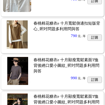
訂購
春桃棉花糖衣e 十月寬鬆側邊扣短版背
心_呎吋問題多利用問與答
790
元...
等
訂購
春桃棉花糖衣e 十月顯瘦寬鬆素面T恤
背後綉口愛小圖紋_呎吋問題多利用問
與答
990
元...
等
訂購
春桃棉花糖衣e 十月顯瘦寬鬆素面T恤
背後綉口愛小圖紋_呎吋問題多利用問