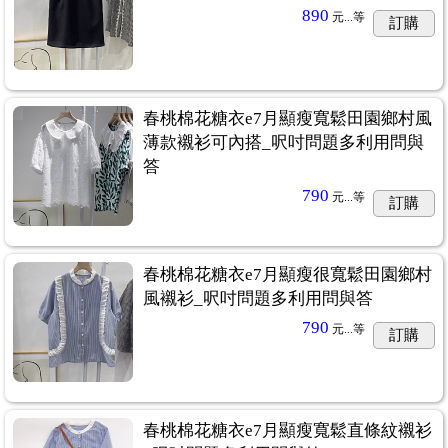
890
元...
等
訂購
春桃棉花糖衣e7月顯瘦寬鬆田園鄉村風
薄款襯衫可內搭_呎吋問題多利用問與
答
790
元...
等
訂購
春桃棉花糖衣e7月顯瘦很寬鬆田園鄉村
風襯衫_呎吋問題多利用問與答
790
元...
等
訂購
春桃棉花糖衣e7月顯瘦寬鬆直條紋襯衫