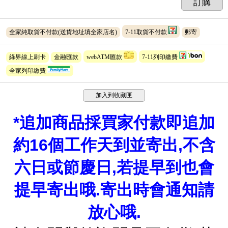
訂購
全家純取貨不付款(送貨地址填全家店名)
7-11取貨不付款
郵寄
綠界線上刷卡
金融匯款
webATM匯款
7-11列印繳費
全家列印繳費
加入到收藏匣
*
追加商品採買家付款即追加
約16個工作天到並寄出,不含
六日或節慶日,若提早到也會
提早寄出哦.寄出時會通知請
放心哦.