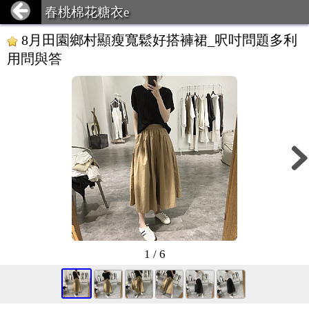
春桃棉花糖衣e
8月田園鄉村顯瘦寬鬆好搭褲裙_呎吋問題多利
用問與答
1 / 6