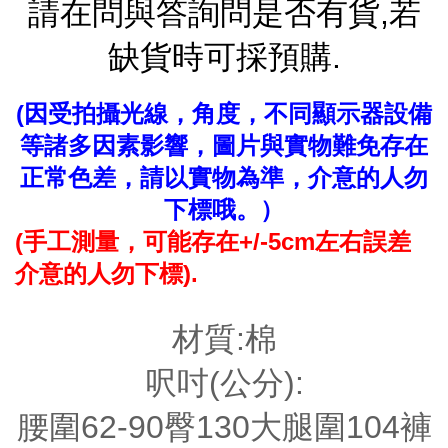
請在問與答詢問是否有貨,若
缺貨時可採預購.
(因受拍攝光線，角度，不同顯示器設備
等諸多因素影響，圖片與實物難免存在
正常色差，請以實物為準，介意的人勿
下標哦。）
(手工測量，可能存在+/-5cm左右誤差
介意的人勿下標).
材質:棉
呎吋(公分):
腰圍62-90臀130大腿圍104褲