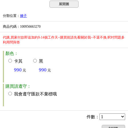
展開圖
分類位置
：
褲子
商品代碼
：100956663270
代購,買家付款即追加約9-14個工作天~購買前請先看關於我~不退不換,呎吋問題多
利用問與答
顏色：
卡其
黑
990
990
元
元
購買請遵守：
我會遵守匯款不棄標哦
件數
：