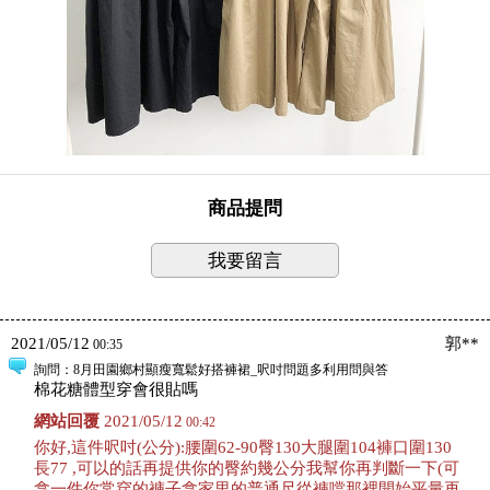
商品提問
我要留言
2021/05/12
郭**
00:35
詢問
：8月田園鄉村顯瘦寬鬆好搭褲裙_呎吋問題多利用問與答
棉花糖體型穿會很貼嗎
網站回覆
2021/05/12
00:42
你好,這件呎吋(公分):腰圍62-90臀130大腿圍104褲口圍130
長77 ,可以的話再提供你的臀約幾公分我幫你再判斷一下(可
拿一件你常穿的褲子拿家里的普通尺從褲噹那裡開始平量再