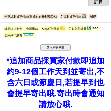
訂購
全家純取貨不付款(送貨地址填全家店名)
7-11取貨不付款
郵寄
綠界線上刷卡
金融匯款
webATM匯款
7-11列印繳費
全家列印繳費
加入到收藏匣
*
追加商品採買家付款即追加
約9-12個工作天到並寄出,不
含六日或節慶日,若提早到也
會提早寄出哦.寄出時會通知
請放心哦.