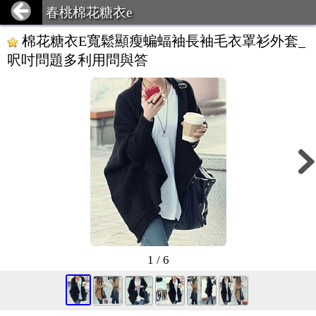
春桃棉花糖衣e
棉花糖衣E寬鬆顯瘦蝙蝠袖長袖毛衣罩衫外套_
呎吋問題多利用問與答
1 / 6