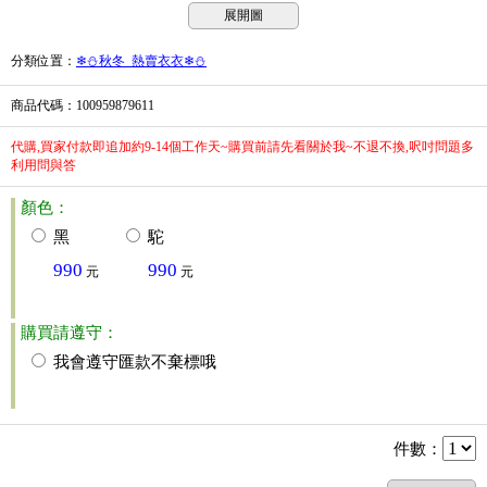
展開圖
分類位置
：
❄⛄秋冬_熱賣衣衣❄⛄
商品代碼
：100959879611
代購,買家付款即追加約9-14個工作天~購買前請先看關於我~不退不換,呎吋問題多
利用問與答
顏色：
黑
駝
990
990
元
元
購買請遵守：
我會遵守匯款不棄標哦
件數
：