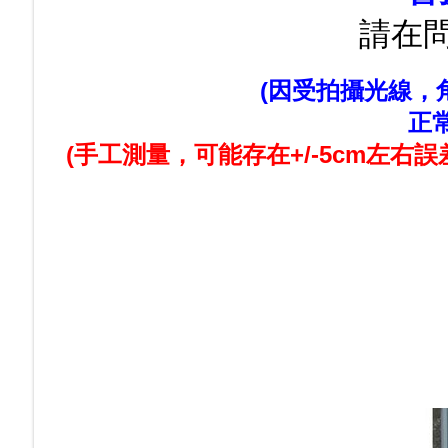
請在
(因受拍攝光線
正
(手工測量，可能存在+/-5cm左右誤