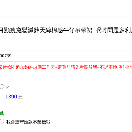
十月顯瘦寬鬆減齡天絲棉感牛仔吊帶裙_呎吋問題多利
00739
家付款即追加約9-14個工作天~購買前請先看關於我~不退不換,呎吋
F
1390
元
哦：
我會遵守匯款不棄標哦