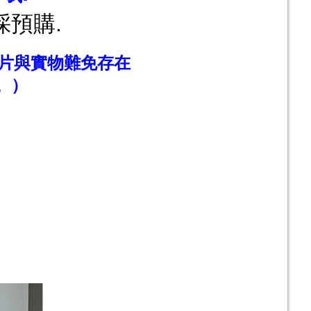
預購.
片與實物難免存在
。）