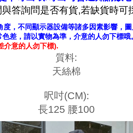
問與答詢問是否有貨,若缺貨時可採
，角度，不同顯示器設備等諸多因素影響，圖
常色差，請以實物為準，介意的人勿下標哦
差介意的人勿下標).
質料:
天絲棉
呎吋(CM):
長125 腰100