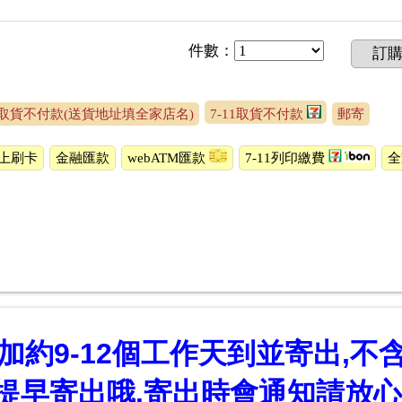
件數
：
訂
取貨不付款(送貨地址填全家店名)
7-11取貨不付款
郵寄
上刷卡
金融匯款
webATM匯款
7-11列印繳費
約9-12個工作天到並寄出,不
提早寄出哦.寄出時會通知請放心