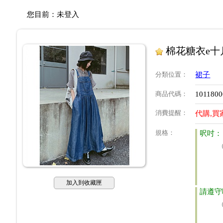
您目前：
未登入
棉花糖衣e
分類位置
：
裙子
商品代碼
：
1011800
消費提醒
：
代購,買
規格
：
呎吋：
加入到收藏匣
請遵守