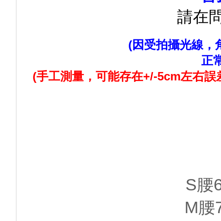
請在
(因受拍攝光線
正
(手工測量，可能存在+/-5cm左右誤
S腰
M腰