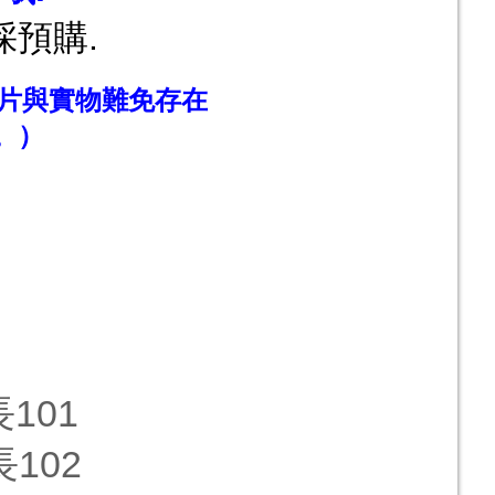
預購.
片與實物難免存在
。）
101
102