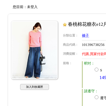
您目前：
未登入
春桃棉花糖衣e1
分類位置
：
褲子
商品代碼
：
101396738256
消費提醒
：
代購,買家付款
規格
：
呎吋：
S
14
加入到收藏匣
請遵守：
遵