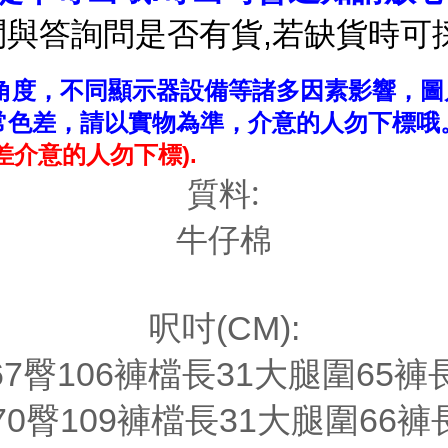
問與答詢問是否有貨,若缺貨時可採
，角度，不同顯示器設備等諸多因素影響，圖
常色差，請以實物為準，介意的人勿下標哦
差介意的人勿下標).
質料:
牛仔棉
呎吋(CM):
67臀106褲檔長31大腿圍65褲長
70臀109褲檔長31大腿圍66褲長