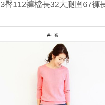
73臀112褲檔長32大腿圍67褲長
共 8 張