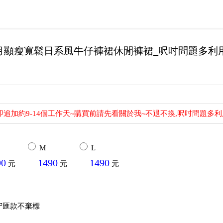
2月顯瘦寬鬆日系風牛仔褲裙休閒褲裙_呎吋問題多利
即追加約9-14個工作天~購買前請先看關於我~不退不換,呎吋問題多
M
L
90
1490
1490
元
元
元
守匯款不棄標