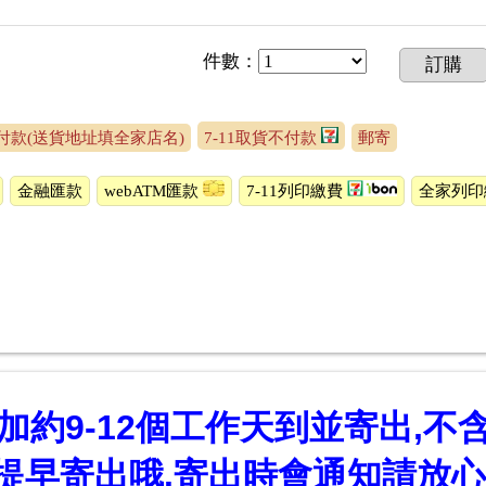
件數
：
訂購
付款(送貨地址填全家店名)
7-11取貨不付款
郵寄
金融匯款
webATM匯款
7-11列印繳費
全家列
約9-12個工作天到並寄出,不
提早寄出哦.寄出時會通知請放心