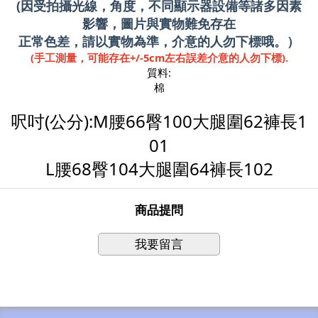
(因受拍攝光線，角度，不同顯示器設備等諸多因素
影響，圖片與實物難免存在
正常色差，請以實物為準，介意的人勿下標哦。）
(手工測量，可能存在+/-5cm左右誤差介意的人勿下標).
質料:
棉
呎吋(公分):M腰66臀100大腿圍62褲長1
01
L腰68臀104大腿圍64褲長102
商品提問
我要留言