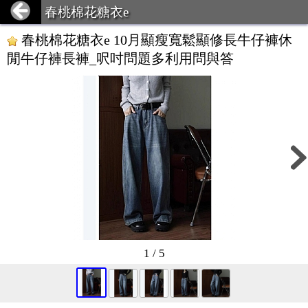
春桃棉花糖衣e
春桃棉花糖衣e 10月顯瘦寬鬆顯修長牛仔褲休
閒牛仔褲長褲_呎吋問題多利用問與答
1 / 5