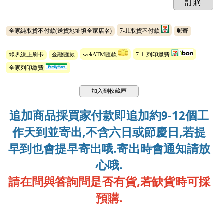
訂購
全家純取貨不付款(送貨地址填全家店名)
7-11取貨不付款
郵寄
綠界線上刷卡
金融匯款
webATM匯款
7-11列印繳費
全家列印繳費
加入到收藏匣
追加商品採買家付款即追加約9-12個工
作天到並寄出,不含六日或節慶日,若提
早到也會提早寄出哦.寄出時會通知請放
心哦.
請在問與答詢問是否有貨,若缺貨時可採
預購.