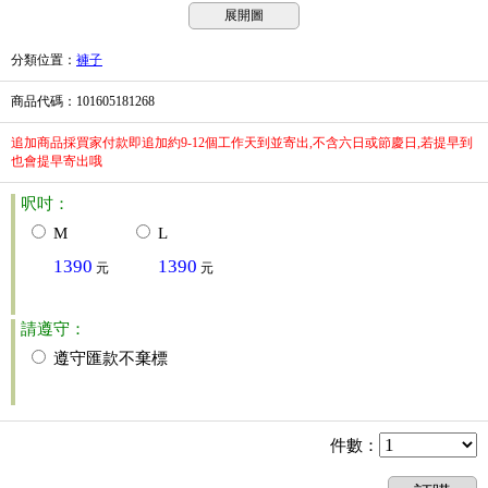
展開圖
分類位置
：
褲子
商品代碼
：101605181268
追加商品採買家付款即追加約9-12個工作天到並寄出,不含六日或節慶日,若提早到
也會提早寄出哦
呎吋：
M
L
1390
1390
元
元
請遵守：
遵守匯款不棄標
件數
：