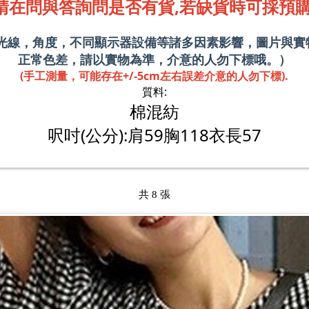
請在問與答詢問是否有貨,若缺貨時可採預購
攝光線，角度，不同顯示器設備等諸多因素影響，圖片與實
正常色差，請以實物為準，介意的人勿下標哦。）
(手工測量，可能存在+/-5cm左右誤差介意的人勿下標).
質料:
棉混紡
呎吋(公分):肩59胸118衣長57
共 8 張