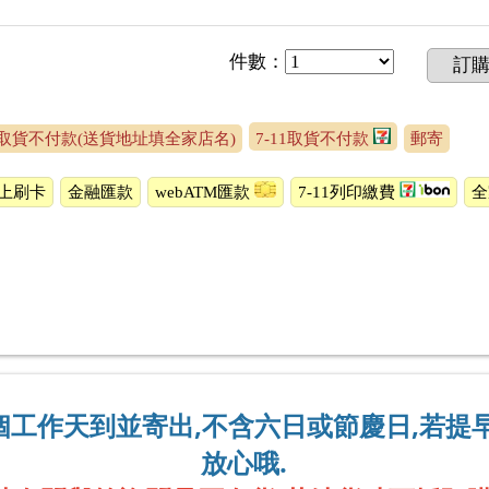
件數
：
訂
取貨不付款(送貨地址填全家店名)
7-11取貨不付款
郵寄
上刷卡
金融匯款
webATM匯款
7-11列印繳費
2個工作天到並寄出,不含六日或節慶日,若提
放心哦.