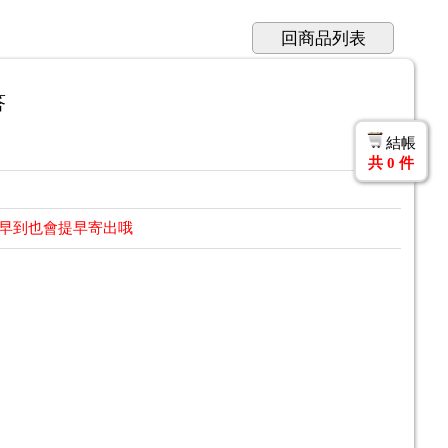
回商品列表
答
結帳
共
0
件
提早到也會提早寄出哦