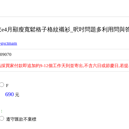
e4月顯瘦寬鬆格子格紋襯衫_呎吋問題多利用問與
gsctmam
209070
採買家付款即追加約9-12個工作天到並寄出,不含六日或節慶日,若
F
690
元
：
遵守匯款不棄標