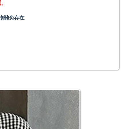
.
物難免存在