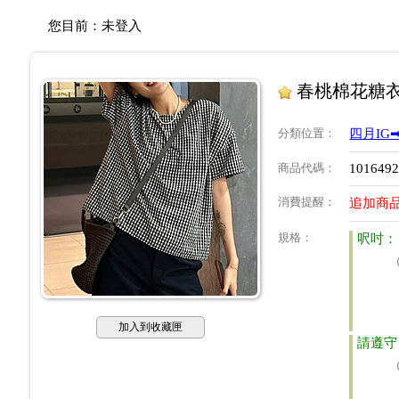
您目前：
未登入
春桃棉花糖衣
分類位置
：
四月IG➡
商品代碼
：
101649
消費提醒
：
追加商品
規格
：
呎吋：
加入到收藏匣
請遵守