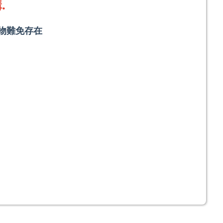
.
物難免存在