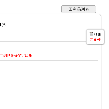
回商品列表
與答
結帳
共
0
件
提早到也會提早寄出哦