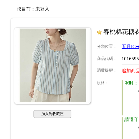
您目前：
未登入
春桃棉花糖衣
分類位置
：
五月IG➡
商品代碼
：
101659
消費提醒
：
追加商品
規格
：
呎吋：
加入到收藏匣
請遵守