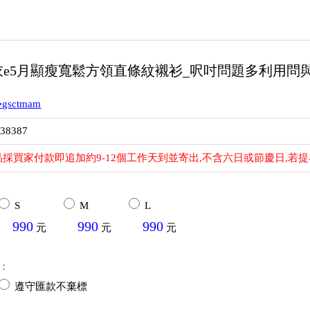
e5月顯瘦寬鬆方領直條紋襯衫_呎吋問題多利用問
gsctmam
538387
採買家付款即追加約9-12個工作天到並寄出,不含六日或節慶日,若
S
M
L
990
990
990
元
元
元
：
遵守匯款不棄標