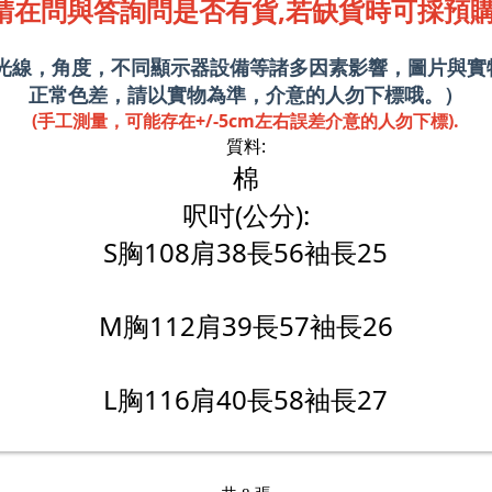
請在問與答詢問是否有貨,若缺貨時可採預購
攝光線，角度，不同顯示器設備等諸多因素影響，圖片與實
正常色差，請以實物為準，介意的人勿下標哦。）
(手工測量，可能存在+/-5cm左右誤差介意的人勿下標).
質料:
棉
呎吋(公分):
S胸108肩38長56袖長25
M胸112肩39長57袖長26
L胸116肩40長58袖長27