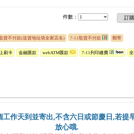
件數
：
訂
取貨不付款(送貨地址填全家店名)
7-11取貨不付款
郵寄
上刷卡
金融匯款
webATM匯款
7-11列印繳費
2個工作天到並寄出,不含六日或節慶日,若提
放心哦.