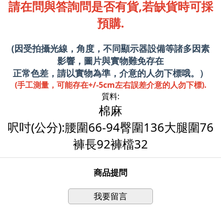
請在問與答詢問是否有貨,若缺貨時可採
預購.
(因受拍攝光線，角度，不同顯示器設備等諸多因素
影響，圖片與實物難免存在
正常色差，請以實物為準，介意的人勿下標哦。）
(手工測量，可能存在+/-5cm左右誤差介意的人勿下標).
質料:
棉麻
呎吋(公分):腰圍66-94臀圍136大腿圍76
褲長92褲檔32
商品提問
我要留言