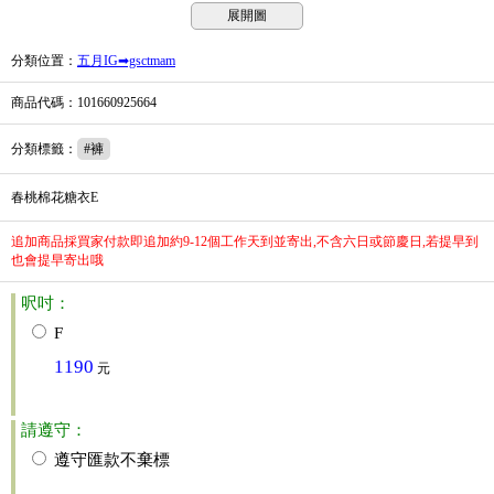
展開圖
分類位置
：
五月IG➡gsctmam
商品代碼
：101660925664
分類標籤
：
#褲
春桃棉花糖衣E
追加商品採買家付款即追加約9-12個工作天到並寄出,不含六日或節慶日,若提早到
也會提早寄出哦
呎吋：
F
1190
元
請遵守：
遵守匯款不棄標