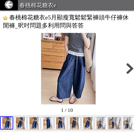
春桃棉花糖衣e
春桃棉花糖衣e5月顯瘦寬鬆鬆緊褲頭牛仔褲休
閒褲_呎吋問題多利用問與答答
1 / 10