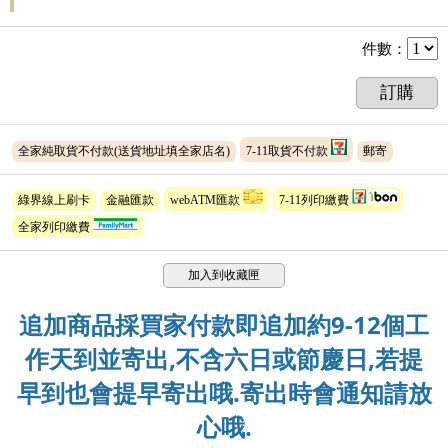
件數
：
訂購
全家純取貨不付款(送貨地址填全家店名)
7-11取貨不付款
郵寄
綠界線上刷卡
金融匯款
webATM匯款
7-11列印繳費
全家列印繳費
加入到收藏匣
追加商品採買家付款即追加約9-12個工
作天到並寄出,不含六日或節慶日,若提
早到也會提早寄出哦.寄出時會通知請放
心哦.