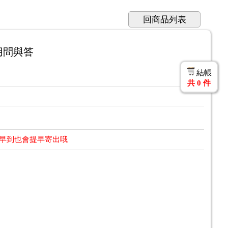
回商品列表
用問與答
結帳
共
0
件
提早到也會提早寄出哦