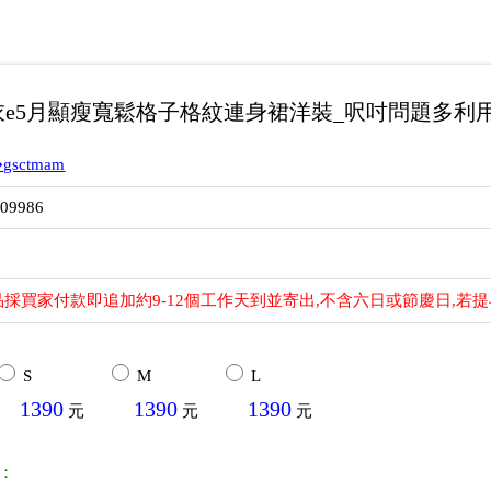
e5月顯瘦寬鬆格子格紋連身裙洋裝_呎吋問題多利
gsctmam
809986
採買家付款即追加約9-12個工作天到並寄出,不含六日或節慶日,若
S
M
L
1390
1390
1390
元
元
元
：