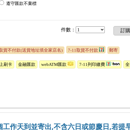
遵守匯款不棄標
件數
：
訂
取貨不付款(送貨地址填全家店名)
7-11取貨不付款
郵寄
上刷卡
金融匯款
webATM匯款
7-11列印繳費
2個工作天到並寄出,不含六日或節慶日,若提