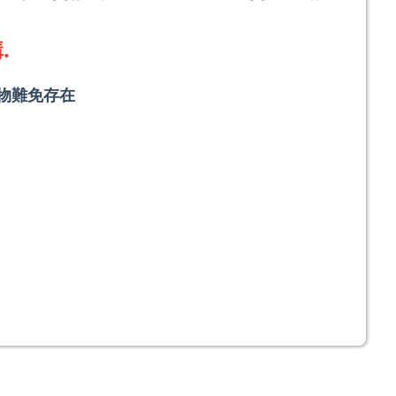
.
物難免存在