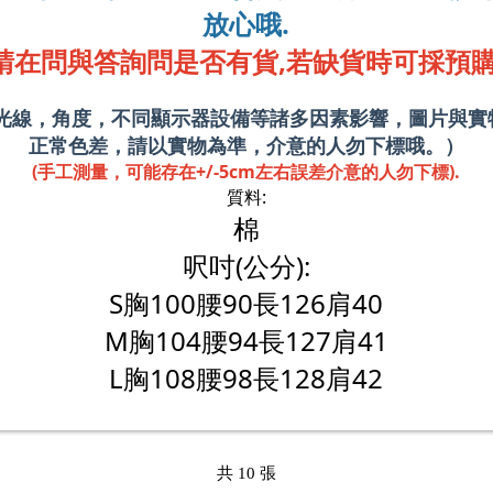
放心哦.
請在問與答詢問是否有貨,若缺貨時可採預購
攝光線，角度，不同顯示器設備等諸多因素影響，圖片與實
正常色差，請以實物為準，介意的人勿下標哦。）
(手工測量，可能存在+/-5cm左右誤差介意的人勿下標).
質料:
棉
呎吋(公分):
S胸100腰90長126肩40
M胸104腰94長127肩41
L胸108腰98長128肩42
共 10 張