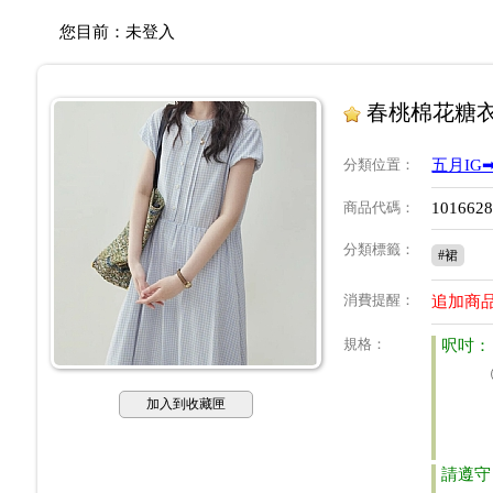
您目前：
未登入
春桃棉花糖衣
分類位置
：
五月IG➡
商品代碼
：
101662
分類標籤
：
#裙
消費提醒
：
追加商品
規格
：
呎吋：
加入到收藏匣
請遵守