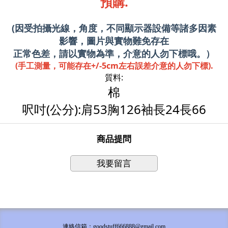
預購.
(因受拍攝光線，角度，不同顯示器設備等諸多因素
影響，圖片與實物難免存在
正常色差，請以實物為準，介意的人勿下標哦。）
(手工測量，可能存在+/-5cm左右誤差介意的人勿下標).
質料:
棉
呎吋(公分):肩53胸126袖長24長66
商品提問
我要留言
連絡信箱：goodstuff666888@gmail.com