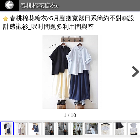
春桃棉花糖衣e
春桃棉花糖衣e5月顯瘦寬鬆日系簡約不對稱設
計感襯衫_呎吋問題多利用問與答
1 / 10