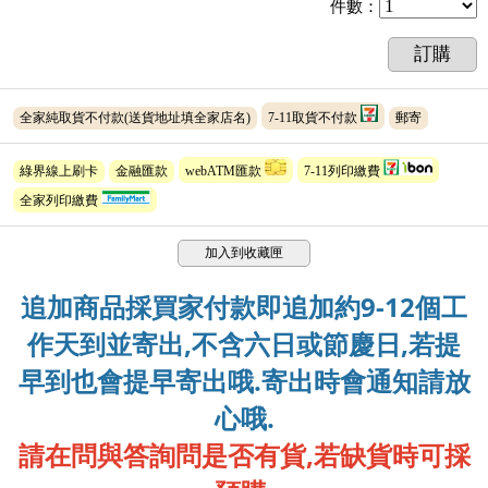
件數
：
訂購
全家純取貨不付款(送貨地址填全家店名)
7-11取貨不付款
郵寄
綠界線上刷卡
金融匯款
webATM匯款
7-11列印繳費
全家列印繳費
加入到收藏匣
追加商品採買家付款即追加約9-12個工
作天到並寄出,不含六日或節慶日,若提
早到也會提早寄出哦.寄出時會通知請放
心哦.
請在問與答詢問是否有貨,若缺貨時可採