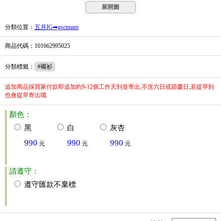
展開圖
分類位置
：
五月IG➡gsctmam
商品代碼
：101662995025
分類標籤
：
#襯衫
追加商品採買家付款即追加約9-12個工作天到並寄出,不含六日或節慶日,若提早到
也會提早寄出哦
顏色：
黑
白
灰杏
990
990
990
元
元
元
請遵守：
遵守匯款不棄標