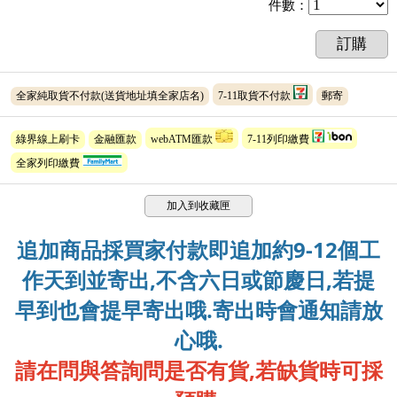
件數
：
訂購
全家純取貨不付款(送貨地址填全家店名)
7-11取貨不付款
郵寄
綠界線上刷卡
金融匯款
webATM匯款
7-11列印繳費
全家列印繳費
加入到收藏匣
追加商品採買家付款即追加約9-12個工
作天到並寄出,不含六日或節慶日,若提
早到也會提早寄出哦.寄出時會通知請放
心哦.
請在問與答詢問是否有貨,若缺貨時可採