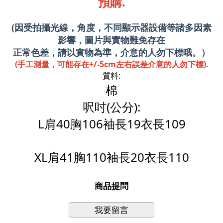
預購.
(因受拍攝光線，角度，不同顯示器設備等諸多因素
影響，圖片與實物難免存在
正常色差，請以實物為準，介意的人勿下標哦。）
(手工測量，可能存在+/-5cm左右誤差介意的人勿下標).
質料:
棉
呎吋(公分):
L肩40胸106袖長19衣長109
XL肩41胸110袖長20衣長110
商品提問
我要留言