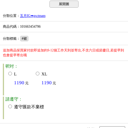
展開圖
分類位置
：
五月IG➡gsctmam
商品代碼
：101663454796
分類標籤
：
#裙
追加商品採買家付款即追加約9-12個工作天到並寄出,不含六日或節慶日,若提早到
也會提早寄出哦
呎吋：
L
XL
1190
1190
元
元
請遵守：
遵守匯款不棄標