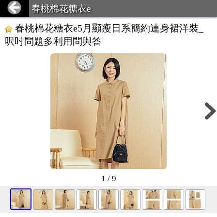
春桃棉花糖衣e
春桃棉花糖衣e5月顯瘦日系簡約連身裙洋裝_
呎吋問題多利用問與答
1 / 9