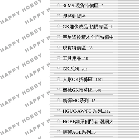
30MS 現貨特價區
...2
即將到貨區
GK雕像成品 預購專區
...102
宇星遙控積木全面特價中!
...17
現貨特價區
...35
工具用品
...18
GK系列
...283
人形GK招募區
...1401
機械GK招募區
...648
鋼彈MG系列
...15
HGUC/AW/FC 系列
...112
HGBF鋼彈創鬥者 潛網大戰
...56
鋼彈AGE系列
...5