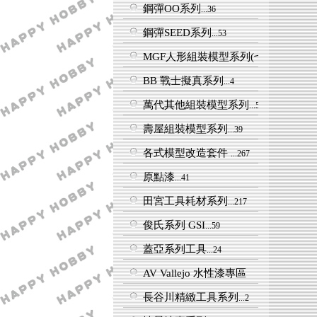
鋼彈OO系列
...36
鋼彈SEED系列
...53
MGF人形組裝模型系列(七龍珠,假面騎
BB 戰士擬真系列
...4
萬代其他組裝模型系列
...5
壽屋組裝模型系列
...39
各式模型改造套件
...267
原點漆
...41
田宮工具耗材系列
...217
俊氏系列 GSI
...59
蓋亞系列工具
...24
AV Vallejo 水性漆專區
長谷川精緻工具系列
...2