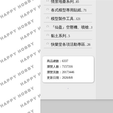
情景地臺系列
...85
各式模型專用貼紙
...71
模型製作工具
...121
『仙盈』空壓機、噴槍
...17
黏土系列
...5
快樂堂各項活動專區
...26
商品總數
：6337
瀏覽人數
：
7157316
瀏覽頁數
：
20173446
更新日期
：2026/8/8
．