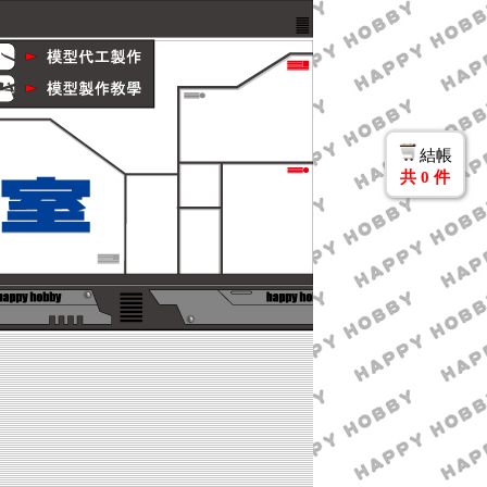
結帳
共
0
件