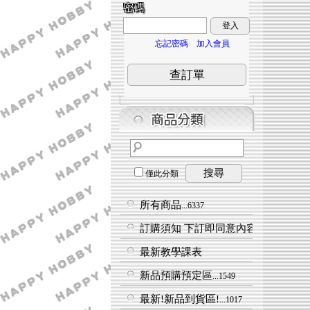
密碼
登入
忘記密碼
加入會員
查訂單
搜尋
僅此分類
所有商品
...6337
訂購須知 下訂即同意內容
...3
最新教學課表
新品預購預定區
...1549
最新!新品到貨區!
...1017