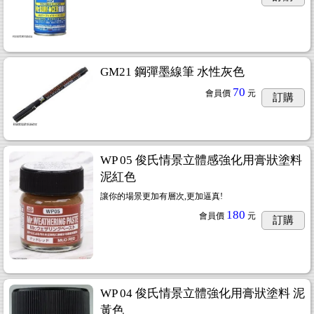
GM21 鋼彈墨線筆 水性灰色
70
會員價
元
訂購
WP 05 俊氏情景立體感強化用膏狀塗料
泥紅色
讓你的場景更加有層次,更加逼真!
180
會員價
元
訂購
WP 04 俊氏情景立體強化用膏狀塗料 泥
黃色