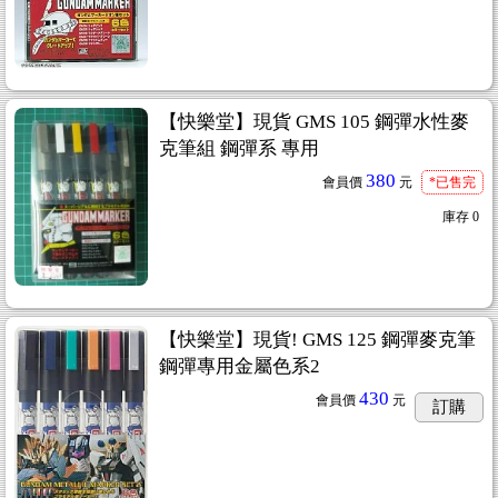
【快樂堂】現貨 GMS 105 鋼彈水性麥
克筆組 鋼彈系 專用
380
會員價
元
*已售完
庫存
0
【快樂堂】現貨! GMS 125 鋼彈麥克筆
鋼彈專用金屬色系2
430
會員價
元
訂購