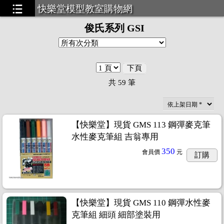
快樂堂模型教室購物網
俊氏系列 GSI
下頁
共
59
筆
【快樂堂】現貨 GMS 113 鋼彈麥克筆
水性麥克筆組 吉翁專用
350
會員價
元
訂購
【快樂堂】現貨 GMS 110 鋼彈水性麥
克筆組 細頭 細部塗裝用