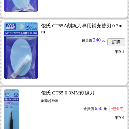
俊氏 GT65A刻線刀專用補充替刃 0.3m
m
240
會員價
元
訂購
庫存
1
俊氏 GT65 0.3MM刻線刀
刻線超神器!
650
會員價
元
*已售完
庫存
0