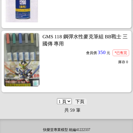
GMS 118 鋼彈水性麥克筆組 BB戰士 三
國傳 專用
350
會員價
元
*已售完
庫存
0
下頁
共
59
筆
快樂堂專業模型 統編41222337