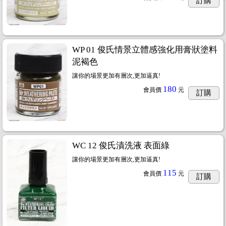
訂購
WP 01 俊氏情景立體感強化用膏狀塗料
泥褐色
讓你的場景更加有層次,更加逼真!
180
會員價
元
訂購
WC 12 俊氏漬洗液 表面綠
讓你的場景更加有層次,更加逼真!
115
會員價
元
訂購