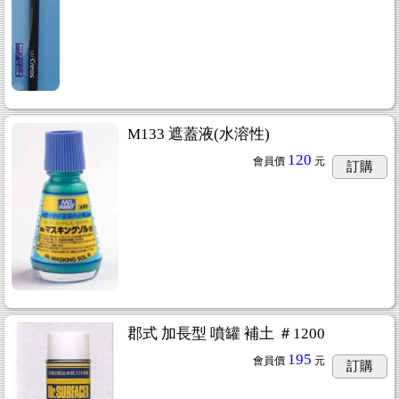
M133 遮蓋液(水溶性)
120
會員價
元
訂購
郡式 加長型 噴罐 補土 ＃1200
195
會員價
元
訂購