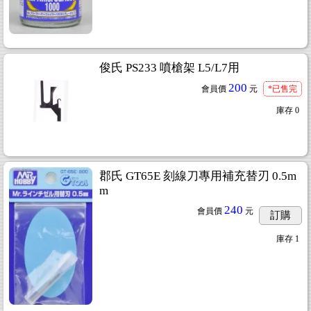
俊氏 PS233 噴槍架 L5/L7用
200
會員價
元
*已售完
庫存
0
郡氏 GT65E 刻線刀專用補充替刃 0.5m
m
240
會員價
元
訂購
庫存
1