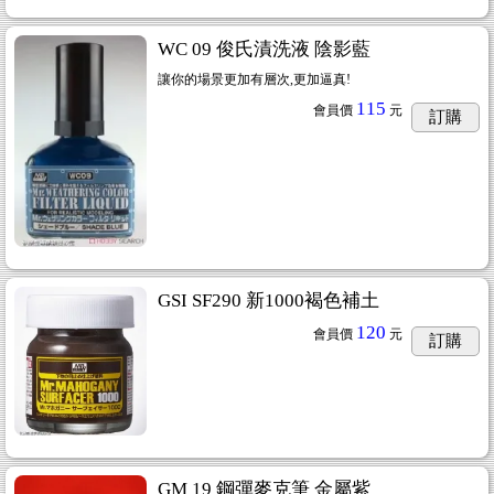
WC 09 俊氏漬洗液 陰影藍
讓你的場景更加有層次,更加逼真!
115
會員價
元
訂購
GSI SF290 新1000褐色補土
120
會員價
元
訂購
GM 19 鋼彈麥克筆 金屬紫