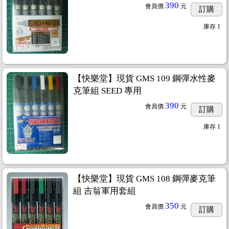
390
會員價
元
訂購
庫存
1
【快樂堂】現貨 GMS 109 鋼彈水性麥
克筆組 SEED 專用
390
會員價
元
訂購
庫存
1
面騎士)
...2
【快樂堂】現貨 GMS 108 鋼彈麥克筆
組 吉翁軍用套組
350
會員價
元
訂購