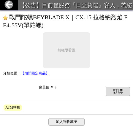
【公告】目前僅服務『日亞貨運』客人，若您
前月使用貨運未達50kg，請勿下單。
戰鬥陀螺BEYBLADE X｜CX-15 拉格納烈焰 F
E4-55V(單陀螺)
無權限看圖
分類位置
：
【期間限定商品】
會員價
￥ ?
訂購
ATM轉帳
加入到收藏匣