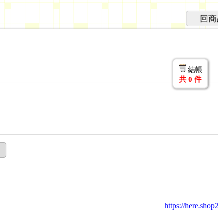
回商
結帳
共
0
件
https://here.sho