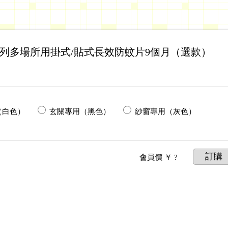
蟲系列多場所用掛式/貼式長效防蚊片9個月（選款）
（白色）
玄關專用（黑色）
紗窗專用（灰色）
訂購
會員價
￥ ?