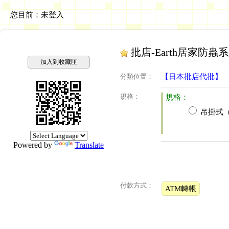
您目前：
未登入
批店-Earth居家防
加入到收藏匣
分類位置
：
【日本批店代批】
規格
：
規格：
吊掛式
Powered by
Translate
付款方式：
ATM轉帳