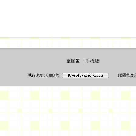
電腦版
|
手機版
執行速度
：0.000
秒
FB隱私政