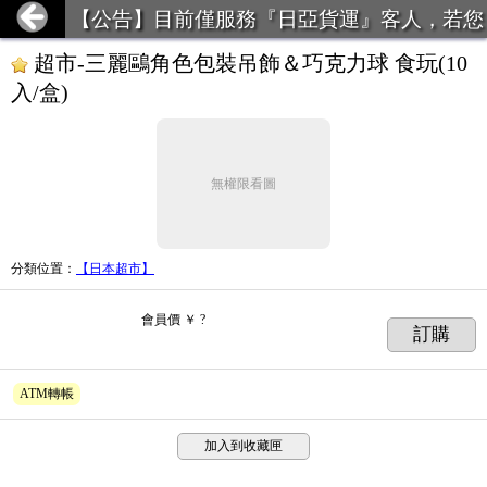
【公告】目前僅服務『日亞貨運』客人，若您
前月使用貨運未達50kg，請勿下單。
超市-三麗鷗角色包裝吊飾＆巧克力球 食玩(10
入/盒)
無權限看圖
分類位置
：
【日本超市】
會員價
￥ ?
訂購
ATM轉帳
加入到收藏匣