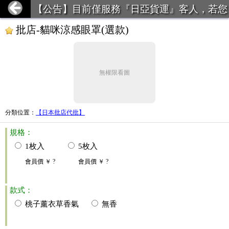
【公告】目前僅服務『日亞貨運』客人，若您
前月使用貨運未達50kg，請勿下單。
批店-貓咪涼感眼罩(選款)
無權限看圖
分類位置
：
【日本批店代批】
規格：
1枚入
5枚入
會員價
￥ ?
會員價
￥ ?
款式：
桃子薰衣草香氣
無香